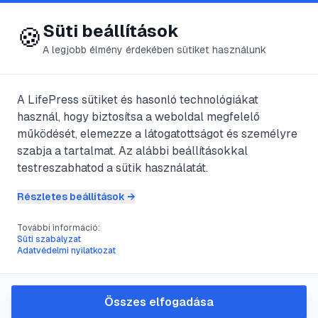
😍 LifePress
Bejelentkezés
Süti beállítások
🍪
A legjobb élmény érdekében sütiket használunk
A LifePress sütiket és hasonló technológiákat
@
kocksflnyl39
használ, hogy biztosítsa a weboldal megfelelő
2024. augusztus 5.
·
3
perc olvasás
működését, elemezze a látogatottságot és személyre
szabja a tartalmat. Az alábbi beállításokkal
Erdei sikló Elaphe
testreszabhatod a sütik használatát.
longissima
Részletes beállítások →
érdekességei
További információ:
Süti szabályzat
Adatvédelmi nyilatkozat
#
életmódja
#
élőhelye
#
erdei
#
hüllő
Összes elfogadása