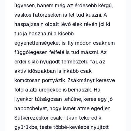
ügyesen, hanem még az érdesebb kérgű,
vaskos fatörzseken is fel tud kúszni. A
haspajzsain oldalt lévő élek révén jól ki
tudja használni a kisebb
egyenetlenségeket is. Ily módon csaknem
függőlegesen felfelé is tud mászni. Az
erdei sikló nyugodt természetű faj, az
aktív időszakban is inkább csak
komótosan portyázik. Zsákmányt keresve
föld alatti üregekbe is bemászik. Ha
ilyenkor túlságosan lehűlne, keres egy jó
napozóhelyet, hogy ismét átmelegedjen.
Sütkérezéskor csak ritkán tekeredik
gyűrűkbe, teste többé-kevésbé nyújtott