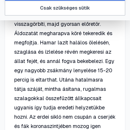
Az erdei sikló lassan lopja be áldozatát.
Csak szükséges sütik
Ha eléggé megközelítette, nyakát
visszagörbíti, majd gyorsan előretör.
Áldozatát megharapva köré tekeredik és
megfojtja. Hamar lazít halálos ölelésén,
szaglása és ízlelése révén megkeresi az
állat fejét, és annál fogva bekebelezi. Egy
egy nagyobb zsákmány lenyelése 15-20
percig is eltarthat. Utána hatalmasra
tátja száját, mintha ásítana, rugalmas
szalagokkal összefűzött állkapcsait
ugyanis így tudja eredeti helyzetükbe
hozni. Az erdei sikló nem csupán a cserjék
és fák koronaszintjében mozog igen