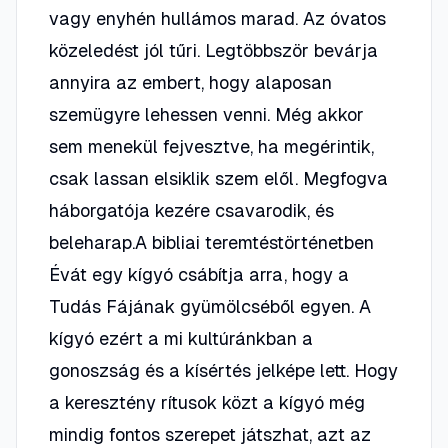
vagy enyhén hullámos marad. Az óvatos
közeledést jól tűri. Legtöbbször bevárja
annyira az embert, hogy alaposan
szemügyre lehessen venni. Még akkor
sem menekül fejvesztve, ha megérintik,
csak lassan elsiklik szem elől. Megfogva
háborgatója kezére csavarodik, és
beleharap.A bibliai teremtéstörténetben
Évát egy kígyó csábítja arra, hogy a
Tudás Fájának gyümölcséből egyen. A
kígyó ezért a mi kultúránkban a
gonoszság és a kísértés jelképe lett. Hogy
a keresztény rítusok közt a kígyó még
mindig fontos szerepet játszhat, azt az