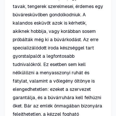
tavak, tengerek szerelmesei, érdemes egy
búváresküvőben gondolkodniuk. A
kalandos esküvőt azok is kérhetik,
akiknek hobbija, vagy korábban sosem
próbálták még ki a búvárkodást. Az erre
specializálódott iroda készséggel tart
gyorstalpalót a legfontosabb
tudnivalókról. Ez esetben sem kell
nélkülözni a menyasszonyi ruhát és
fátylat, valamint a vőlegény öltönye is
elengedhetetlen: ezeket a szervezet
garantálja, és a búvárruhára kell felhúzni
őket. Bár az emlék önmagában bizonyára
felejthetetlen, a kézzel fogható