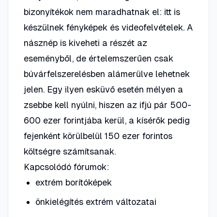
bizonyítékok nem maradhatnak el: itt is
készülnek fényképek és videofelvételek. A
násznép is kiveheti a részét az
eseményből, de értelemszerűen csak
búvárfelszerelésben alámerülve lehetnek
jelen. Egy ilyen esküvő esetén mélyen a
zsebbe kell nyúlni, hiszen az ifjú pár 500-
600 ezer forintjába kerül, a kísérők pedig
fejenként körülbelül 150 ezer forintos
költségre számítsanak.
Kapcsolódó fórumok:
extrém borítóképek
önkielégítés extrém változatai