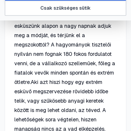
lenne szokványos? Vagy épp az
Csak szükséges sütik
ellenkezője: egyszer élünk, egyszer
esküszünk alapon a nagy napnak adjuk
meg a módját, és térjünk el a
megszokottól? A hagyományok tisztelői
nyílván nem fognak 180 fokos fordulatot
venni, de a vállalkozó szelleműek, főleg a
fiatalok vevők minden spontán és extrém
ötletre.Aki azt hiszi hogy egy extrém
esküvő megszervezése rövidebb időbe
telik, vagy szűkösebb anyagi keretek
között is meg lehet oldani, az téved. A
lehetőségek sora végtelen, hiszen
manapság nincs az a vad elképzelés,