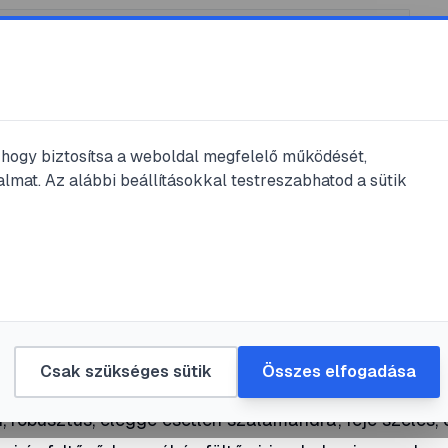
, hogy biztosítsa a weboldal megfelelő működését,
lmat. Az alábbi beállításokkal testreszabhatod a sütik
lvasás
alamandra
s szalamandra
#
mirigypórus
Csak szükséges sütik
Összes elfogadása
, robusztus, eléggé esetlen szalamandra, feje széles, 