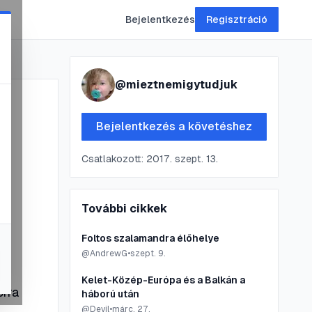
Bejelentkezés
Regisztráció
@
mieztnemigytudjuk
Bejelentkezés a követéshez
Csatlakozott:
2017. szept. 13.
További cikkek
Foltos szalamandra élőhelye
@
AndrewG
•
szept. 9.
Kelet-Közép-Európa és a Balkán a
orra
háború után
@
Devil
•
márc. 27.