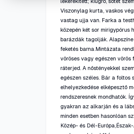
lekerekített; kiugró, sötét sz
Viszonylag kurta, vaskos végt
vastag ujja van. Farka a tes
közepén két sor mirigypórus 
barázdák tagolják. Alapszíne
feketés barna.Mintázata rend
vöröses vagy egészen vörös fo
ráterjed. A nőstényekkel sze
egészen széles. Bár a foltos
elhelyezkedése elképesztő mé
rendszeresnek mondhatók. Így
gyakran az alkarján és a lábs
minden esetben hasonlóan szín
Közép- és Dél-Európa,Észak-Af