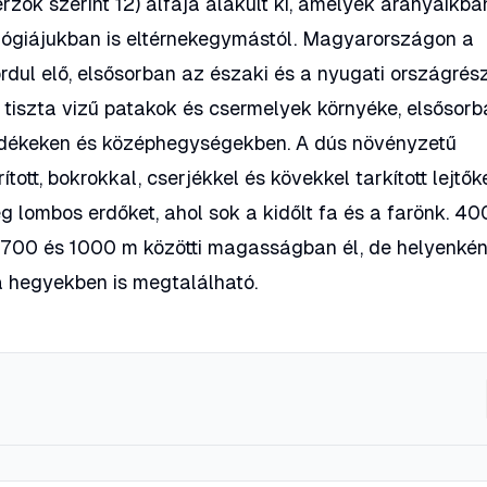
ők szerint 12) alfaja alakult ki, amelyek arányaikba
lógiájukban is eltérnekegymástól. Magyarországon a
ordul elő, elsősorban az északi és a nyugati országrés
 tiszta vizű patakok és csermelyek környéke, elsősorb
ékeken és középhegységekben. A dús növényzetű
ott, bokrokkal, cserjékkel és kövekkel tarkított lejtők
eg lombos erdőket, ahol sok a kidőlt fa és a farönk. 4
szt 700 és 1000 m közötti magasságban él, de helyenkén
 a hegyekben is megtalálható.