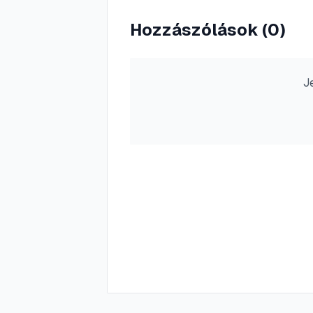
Hozzászólások (
0
)
J