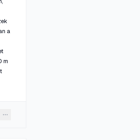
n,
zek
an a
et
00 m
t