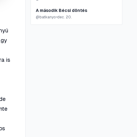
A második Bécsi döntés
@
batkanyo
•
dec. 20.
ányú
agy
a is
 de
nte
os