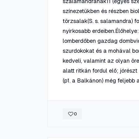
szalamandrának11 (egyes szerz
színezetükben és részben bio
törzsalak(S. s. salamandra) f
nyirkosabb erdeiben.Élőhelye:
lomberdőben gazdag dombvid
szurdokokat és a mohával borít
kedveli, valamint az olyan ör
alatt ritkán fordul elő; jóré
(p1. a Balkánon) még feljebb
0