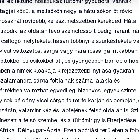
emei és feltűnő, hosszúkás fültőmirigydudorai vannak.
agjai közül a mellsőkön négy, a hátulsókon öt rövid,
thossznál rövidebb, keresztmetszetben kerekded. Háta
húzódik, az oldalán lévő szemölcssort pedig haránt ir
 csillogó mélyfekete, hasán többnyire szürkésfekete v
kívül változatos; sárga vagy narancssárga, ritkábban
ltokból és csíkokból áll, és gyengébben bár, de a hasr
mben a hímek kloákája kifejezettebb, nyílása gyakran
 szalamandra sárga foltjainak száma, alakja és
rtékben változhat egyedileg, bizonyos jegyek szinte
 sok példány visel sárga foltot felkarján és combján,
zárán, valamint kéz és lábfejének felső oldalán is. Szi
ezett a felső szemhéj és a fültőmirigy is.Elterjedése:
rika, Délnyugat-Ázsia. Ezen azóriási területen a folt