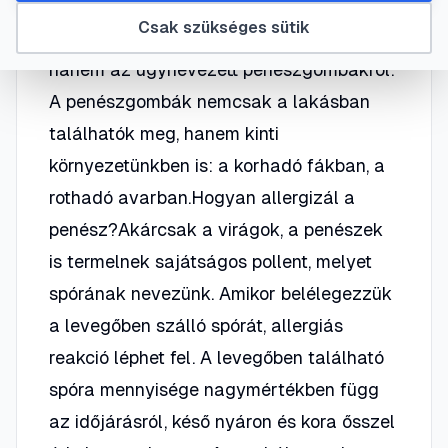
kapható sampinyonra, még kevésbé a
Csak szükséges sütik
vargányára, mert nem ezekről lesz szó,
hanem az úgynevezett penészgombákról.
A penészgombák nemcsak a lakásban
találhatók meg, hanem kinti
környezetünkben is: a korhadó fákban, a
rothadó avarban.Hogyan allergizál a
penész?Akárcsak a virágok, a penészek
is termelnek sajátságos pollent, melyet
spórának nevezünk. Amikor belélegezzük
a levegőben szálló spórát, allergiás
reakció léphet fel. A levegőben található
spóra mennyisége nagymértékben függ
az időjárásról, késő nyáron és kora ősszel