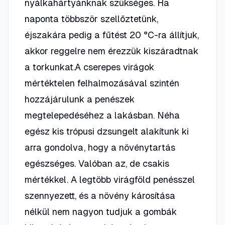
nyálkahártyánknak szükséges. Ha
naponta többször szellőztetünk,
éjszakára pedig a fűtést 20 °C-ra állítjuk,
akkor reggelre nem érezzük kiszáradtnak
a torkunkat.A cserepes virágok
mértéktelen felhalmozásával szintén
hozzájárulunk a penészek
megtelepedéséhez a lakásban. Néha
egész kis trópusi dzsungelt alakítunk ki
arra gondolva, hogy a növénytartás
egészséges. Valóban az, de csakis
mértékkel. A legtöbb virágföld penésszel
szennyezett, és a növény károsítása
nélkül nem nagyon tudjuk a gombák