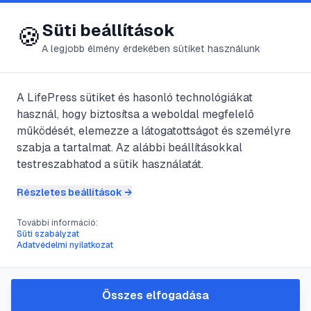
😍 LifePress
Bejelentkezés
Süti beállítások
🍪
A legjobb élmény érdekében sütiket használunk
A LifePress sütiket és hasonló technológiákat
@
leszophacc
használ, hogy biztosítsa a weboldal megfelelő
2024. augusztus 14.
·
2
perc olvasás
működését, elemezze a látogatottságot és személyre
szabja a tartalmat. Az alábbi beállításokkal
Gombaallergének
testreszabhatod a sütik használatát.
(penészgombák)
Részletes beállítások →
További információ:
Süti szabályzat
#
allergia
#
atka
#
ház
#
penészgomba
Adatvédelmi nyilatkozat
Senki se gondoljon az üzletekben
Összes elfogadása