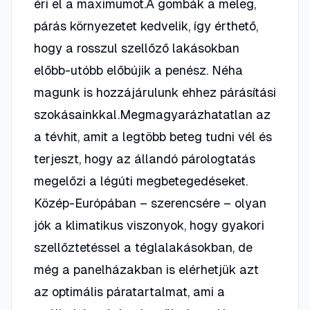
éri el a maximumot.A gombák a meleg,
párás környezetet kedvelik, így érthető,
hogy a rosszul szellőző lakásokban
előbb-utóbb előbújik a penész. Néha
magunk is hozzájárulunk ehhez párásítási
szokásainkkal.Megmagyarázhatatlan az
a tévhit, amit a legtöbb beteg tudni vél és
terjeszt, hogy az állandó párologtatás
megelőzi a légúti megbetegedéseket.
Közép-Európában – szerencsére – olyan
jók a klimatikus viszonyok, hogy gyakori
szellőztetéssel a téglalakásokban, de
még a panelházakban is elérhetjük azt
az optimális páratartalmat, ami a