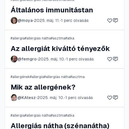
Általános immunitástan
@
moya
•
2025. máj. 11.
•
1
perc olvasás
#
allergia
#
allergiás nátha
#
asztma
#
atka
Az allergiát kiváltó tényezők
@
femgro
•
2025. máj. 10.
•
1
perc olvasás
#
allergének
#
allergia
#
allergiás nátha
#
asztma
Mik az allergének?
@
KAtesz
•
2025. máj. 10.
•
1
perc olvasás
#
allergia
#
allergiás nátha
#
asztma
#
atka
Allergiás nátha (szénanátha)