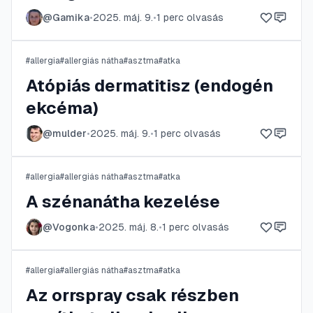
@
Gamika
•
2025. máj. 9.
•
1
perc olvasás
#
allergia
#
allergiás nátha
#
asztma
#
atka
Atópiás dermatitisz (endogén
ekcéma)
@
mulder
•
2025. máj. 9.
•
1
perc olvasás
#
allergia
#
allergiás nátha
#
asztma
#
atka
A szénanátha kezelése
@
Vogonka
•
2025. máj. 8.
•
1
perc olvasás
#
allergia
#
allergiás nátha
#
asztma
#
atka
Az orrspray csak részben