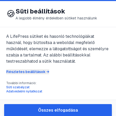
😍 LifePress
Bejelentkezés
Süti beállítások
🍪
A legjobb élmény érdekében sütiket használunk
← Összes címke
🏷️
#
atka
A LifePress sütiket és hasonló technológiákat
használ, hogy biztosítsa a weboldal megfelelő
működését, elemezze a látogatottságot és személyre
61
cikk található ezzel a címkével
szabja a tartalmat. Az alábbi beállításokkal
testreszabhatod a sütik használatát.
Részletes beállítások →
#
allergia
#
atka
#
házipor
#
immunrendszer
További információ:
Házipor allergia
Süti szabályzat
Adatvédelmi nyilatkozat
@
Pacci
•
2025. aug. 11.
•
1
perc olvasás
Összes elfogadása
#
allergia
#
allergiás nátha
#
asztma
#
atka