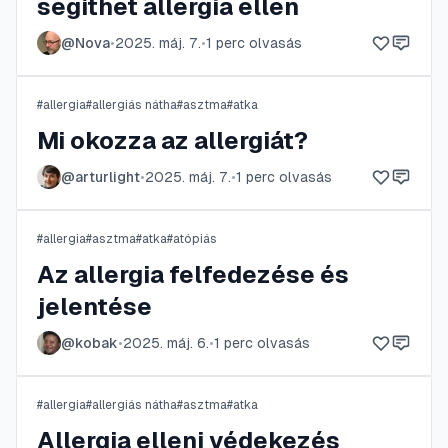
segíthet allergia ellen
@
Nova
•
2025. máj. 7.
•
1
perc olvasás
#
allergia
#
allergiás nátha
#
asztma
#
atka
Mi okozza az allergiát?
@
arturlight
•
2025. máj. 7.
•
1
perc olvasás
#
allergia
#
asztma
#
atka
#
atópiás
Az allergia felfedezése és
jelentése
@
kobak
•
2025. máj. 6.
•
1
perc olvasás
#
allergia
#
allergiás nátha
#
asztma
#
atka
Allergia elleni védekezés