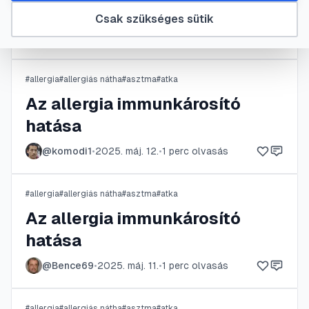
Asztma és allergia
Csak szükséges sütik
@
romanyj
•
2025. jún. 23.
•
1
perc olvasás
#
allergia
#
allergiás nátha
#
asztma
#
atka
Az allergia immunkárosító
hatása
@
komodi1
•
2025. máj. 12.
•
1
perc olvasás
#
allergia
#
allergiás nátha
#
asztma
#
atka
Az allergia immunkárosító
hatása
@
Bence69
•
2025. máj. 11.
•
1
perc olvasás
#
allergia
#
allergiás nátha
#
asztma
#
atka