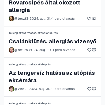
Rovarcsípés által okozott
allergia
@
teszt3
•
2024. aug. 31.
•
1
perc olvasás
#
allergia
#
asztma
#
atka
#
csalánkiütés
Csalánkiütés, allergiás vizenyő
@
fefuro
•
2024. aug. 30.
•
1
perc olvasás
#
allergia
#
asztma
#
atka
#
atópiás
Az tengervíz hatása az atópiás
ekcémára
@
Vinnui
•
2024. aug. 30.
•
1
perc olvasás
#
allergia
#
asztma
#
atka
#
atópiás