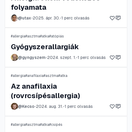
folyamata
@
utax
•
2025. ápr. 30.
•
1
perc olvasás
#
allergia
#
asztma
#
atka
#
atópiás
Gyógyszerallargiák
@
gyngyszem
•
2024. szept. 1.
•
1
perc olvasás
#
allergia
#
anafilaxia
#
asztma
#
atka
Az anafilaxia
(rovrcsípésallergia)
@
Kecso
•
2024. aug. 31.
•
1
perc olvasás
#
allergia
#
asztma
#
atka
#
csípés