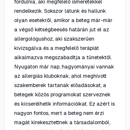
fordulnia, aki megfelelő ismeretekkel
rendelkezik. Sokszor látunk és hallunk
olyan esetekről, amikor a beteg már-már
a végső kétségbeesés határán jut el az
allergológushoz, aki szakszerűen
kivizsgálva és a megfelelő terápiát
alkalmazva megszabadítja a tünetektől.
Nyugaton már nap, hagyományai vannak
az allergiás kluboknak, ahol meghívott
szakemberek tartanak előadásokat, a
betegek közös programokat szerveznek
és kicserélhetik információikat. Ez azért is
nagyon fontos, mert a beteg nem érzi
magát kirekesztettnek a társadalomból,