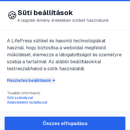
😍 LifePress
Bejelentkezés
Süti beállítások
🍪
A legjobb élmény érdekében sütiket használunk
A LifePress sütiket és hasonló technológiákat
@
femgro
használ, hogy biztosítsa a weboldal megfelelő
2025. május 10.
·
3
perc olvasás
működését, elemezze a látogatottságot és személyre
szabja a tartalmat. Az alábbi beállításokkal
Az allergiát kiváltó
testreszabhatod a sütik használatát.
tényezők
Részletes beállítások →
További információ:
Süti szabályzat
#
allergia
#
allergiás nátha
#
asztma
#
atka
Adatvédelmi nyilatkozat
Az allergiát kiváltó tényezők igen
Összes elfogadása