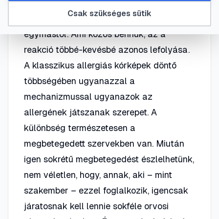
sokrétűek, és az allergiás
Csak szükséges sütik
megbetegedések is különböznek
egymástól. Ami közös bennük, az a
reakció többé-kevésbé azonos lefolyása.
A klasszikus allergiás kórképek döntő
többségében ugyanazzal a
mechanizmussal ugyanazok az
allergének játszanak szerepet. A
különbség természetesen a
megbetegedett szervekben van. Miután
igen sokrétű megbetegedést észlelhetünk,
nem véletlen, hogy, annak, aki – mint
szakember – ezzel foglalkozik, igencsak
járatosnak kell lennie sokféle orvosi