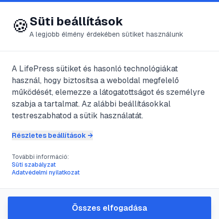
😍 LifePress
Bejelentkezés
Süti beállítások
🍪
A legjobb élmény érdekében sütiket használunk
← Összes címke
🏷️
#
allergiás nátha
A LifePress sütiket és hasonló technológiákat
használ, hogy biztosítsa a weboldal megfelelő
működését, elemezze a látogatottságot és személyre
14
cikk található ezzel a címkével
szabja a tartalmat. Az alábbi beállításokkal
testreszabhatod a sütik használatát.
Részletes beállítások →
#
allergia
#
allergiás nátha
#
asztma
#
atka
További információ:
Asztma és allergia
Süti szabályzat
Adatvédelmi nyilatkozat
@
romanyj
•
2025. jún. 23.
•
1
perc olvasás
Összes elfogadása
#
allergia
#
allergiás nátha
#
asztma
#
atka