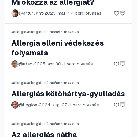
Mi okozza az allergiát?
@
arturlight
•
2025. máj. 7.
•
1
perc olvasás
#
allergia
#
allergiás nátha
#
asztma
#
atka
Allergia elleni védekezés
folyamata
@
utax
•
2025. ápr. 30.
•
1
perc olvasás
#
allergia
#
allergiás nátha
#
asztma
#
atka
Allergiás kötőhártya-gyulladás
@
Legion
•
2024. aug. 27.
•
1
perc olvasás
#
allergia
#
allergiás nátha
#
asztma
#
atka
Az allergiás nátha