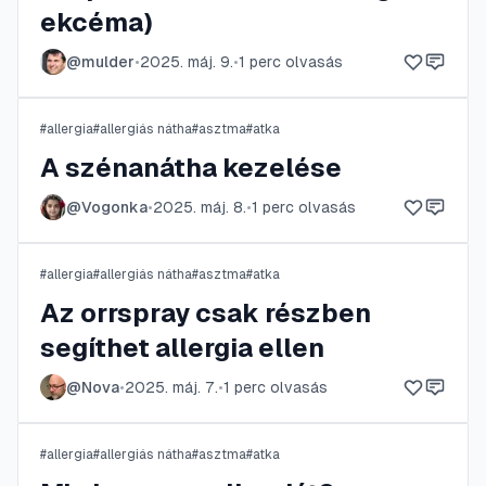
ekcéma)
@
mulder
•
2025. máj. 9.
•
1
perc olvasás
#
allergia
#
allergiás nátha
#
asztma
#
atka
A szénanátha kezelése
@
Vogonka
•
2025. máj. 8.
•
1
perc olvasás
#
allergia
#
allergiás nátha
#
asztma
#
atka
Az orrspray csak részben
segíthet allergia ellen
@
Nova
•
2025. máj. 7.
•
1
perc olvasás
#
allergia
#
allergiás nátha
#
asztma
#
atka