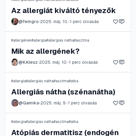
Az allergiát kiváltó tényezők
@
femgro
•
2025. máj. 10.
•
1
perc olvasás
#
allergének
#
allergia
#
allergiás nátha
#
asztma
Mik az allergének?
@
KAtesz
•
2025. máj. 10.
•
1
perc olvasás
#
allergia
#
allergiás nátha
#
asztma
#
atka
Allergiás nátha (szénanátha)
@
Gamika
•
2025. máj. 9.
•
1
perc olvasás
#
allergia
#
allergiás nátha
#
asztma
#
atka
Atópiás dermatitisz (endogén