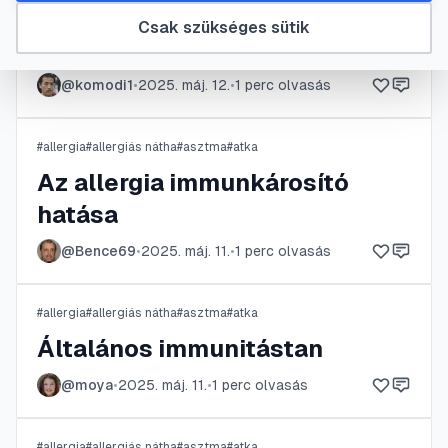
Az allergia immunkárosító
Csak szükséges sütik
hatása
@
komodi1
•
2025. máj. 12.
•
1
perc olvasás
#
allergia
#
allergiás nátha
#
asztma
#
atka
Az allergia immunkárosító
hatása
@
Bence69
•
2025. máj. 11.
•
1
perc olvasás
#
allergia
#
allergiás nátha
#
asztma
#
atka
Általános immunitástan
@
moya
•
2025. máj. 11.
•
1
perc olvasás
#
allergia
#
allergiás nátha
#
asztma
#
atka