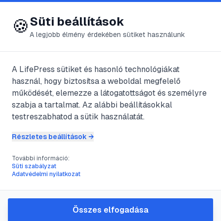
😍 LifePress
Bejelentkezés
Süti beállítások
🍪
A legjobb élmény érdekében sütiket használunk
A LifePress sütiket és hasonló technológiákat
@
Nova
használ, hogy biztosítsa a weboldal megfelelő
2025. május 7.
·
3
perc olvasás
működését, elemezze a látogatottságot és személyre
szabja a tartalmat. Az alábbi beállításokkal
Az orrspray csak
testreszabhatod a sütik használatát.
részben segíthet
Részletes beállítások →
allergia ellen
További információ:
Süti szabályzat
Adatvédelmi nyilatkozat
#
allergia
#
allergiás nátha
#
asztma
#
atka
Összes elfogadása