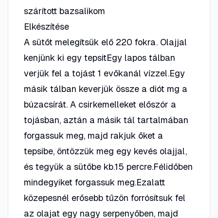
szárított bazsalikom
Elkészítése
A sütőt melegítsük elő 220 fokra. Olajjal
kenjünk ki egy tepsitEgy lapos tálban
verjük fel a tojást 1 evőkanál vízzel.Egy
másik tálban keverjük össze a diót mg a
búzacsírát. A csirkemelleket előszór a
tojásban, aztán a másik tál tartalmában
forgassuk meg, majd rakjuk őket a
tepsibe, öntözzük meg egy kevés olajjal,
és tegyük a sütőbe kb.15 percre.Félidőben
mindegyiket forgassuk meg.Ezalatt
közepesnél erősebb tűzön forrósítsuk fel
az olajat egy nagy serpenyőben, majd