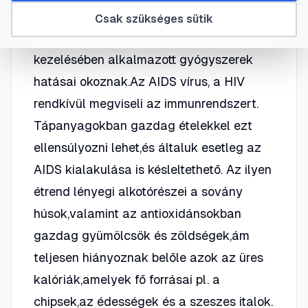
megbirkózhasson a fizikai stresszel,amit
Csak szükséges sütik
az AIDS,e krónikus betegség,illetve a
kezelésében alkalmazott gyógyszerek
hatásai okoznak.Az AIDS vírus, a HIV
rendkívül megviseli az immunrendszert.
Tápanyagokban gazdag ételekkel ezt
ellensúlyozni lehet,és általuk esetleg az
AIDS kialakulása is késleltethető. Az ilyen
étrend lényegi alkotórészei a sovány
húsok,valamint az antioxidánsokban
gazdag gyümölcsök és zöldségek,ám
teljesen hiányoznak belőle azok az üres
kalóriák,amelyek fő forrásai pl. a
chipsek,az édességek és a szeszes italok.