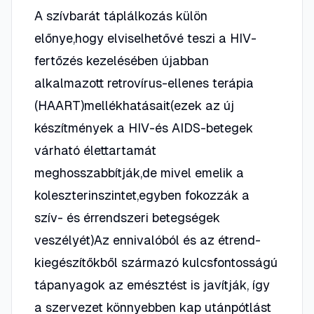
A szívbarát táplálkozás külön
előnye,hogy elviselhetővé teszi a HIV-
fertőzés kezelésében újabban
alkalmazott retrovírus-ellenes terápia
(HAART)mellékhatásait(ezek az új
készítmények a HIV-és AIDS-betegek
várható élettartamát
meghosszabbítják,de mivel emelik a
koleszterinszintet,egyben fokozzák a
szív- és érrendszeri betegségek
veszélyét)Az ennivalóból és az étrend-
kiegészítőkből származó kulcsfontosságú
tápanyagok az emésztést is javítják, így
a szervezet könnyebben kap utánpótlást