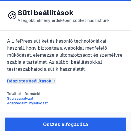
😍 LifePress
Bejelentkezés
Süti beállítások
🍪
A legjobb élmény érdekében sütiket használunk
@
jonnyd
A LifePress sütiket és hasonló technológiákat
2020. április 7.
·
4
perc olvasás
használ, hogy biztosítsa a weboldal megfelelő
működését, elemezze a látogatottságot és személyre
HIV/AIDS
szabja a tartalmat. Az alábbi beállításokkal
testreszabhatod a sütik használatát.
#
AIDS
#
AIDS vírus
#
étrend
Részletes beállítások →
#
étrend-kiegészítő
További információ:
Süti szabályzat
Adatvédelmi nyilatkozat
Gyógyhatású táplálékok
A helyes étrend segít a
Összes elfogadása
szervezetnek,hogy jobban