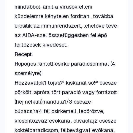
mindabból, amit a vírusok elleni
küzdelemre kénytelen fordítani, továbbá
erősítik az immunrendszert, lehetővé téve
az AIDA-szel összefüggésben fellépő
fertőzések kivédését.
Recept.
Ropogós rántott csirke paradicsommal (4
személyre)
Hozzávalók1 tojás½ kiskanál só½ csésze
pörkölt, apróra tört paradió vagy forrázott
(héj nélküli)mandula1/3 csésze
búzacsíra4 fél csirkemell, lebőrözve,
kicsontozva2 evőkanál olívaolaj2 csésze
koktélparadicsom, félbevágva1 evőkanál