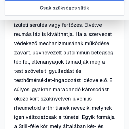
fájdalom, mozgáskorlátozottság,
Csak szükséges sütik
nyomásérzékenység kísér. Okozhatja
ízületi sérülés vagy fertőzés. Elvétve
reumás láz is kiválthatja. Ha a szervezet
védekező mechanizmusának működése
zavart, úgynevezett autoimmun betegség
lép fel, ellenanyagok támadják meg a
test szöveteit, gyulladást és
testhőmérséklet-ingadozást idézve elő. E
súlyos, gyakran maradandó károsodást
okozó kórt szaknyelven juvenilis
rheumetoid arthritisnek nevezik, melynek
igen változatosak a tünetei. Egyik formája
a Still-féle kór, mely általában két- és