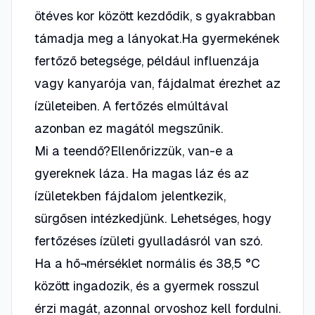
ötéves kor között kezdődik, s gyakrabban
támadja meg a lányokat.Ha gyermekének
fertőző betegsége, például influenzája
vagy kanyarója van, fájdalmat érezhet az
ízületeiben. A fertőzés elmúltával
azonban ez magától megszűnik.
Mi a teendő?Ellenőrizzük, van-e a
gyereknek láza. Ha magas láz és az
ízületekben fájdalom jelentkezik,
sürgősen intézkedjünk. Lehetséges, hogy
fertőzéses ízületi gyulladásról van szó.
Ha a hő¬mérséklet normális és 38,5 °C
között ingadozik, és a gyermek rosszul
érzi magát, azonnal orvoshoz kell fordulni.