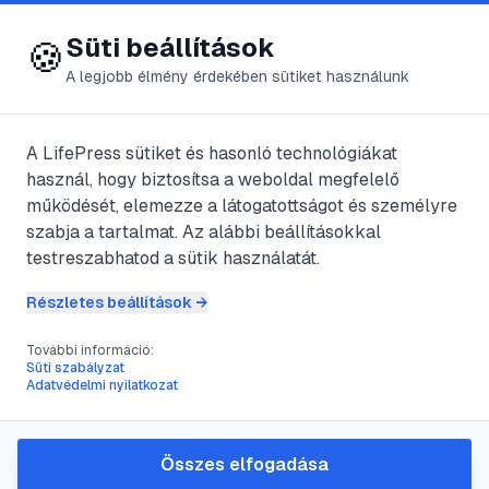
😍 LifePress
Bejelentkezés
Süti beállítások
🍪
A legjobb élmény érdekében sütiket használunk
A LifePress sütiket és hasonló technológiákat
@
computer
használ, hogy biztosítsa a weboldal megfelelő
2022. október 13.
·
4
perc olvasás
működését, elemezze a látogatottságot és személyre
szabja a tartalmat. Az alábbi beállításokkal
Izületi gyulladás
testreszabhatod a sütik használatát.
Részletes beállítások →
#
duzzanat
#
fájdalom
#
gyermekbetegség
További információ:
#
ízület
Süti szabályzat
Adatvédelmi nyilatkozat
Egy vagy több ízületben gyulladás
Összes elfogadása
keletkezik, melyet rendszerint duzzanat,