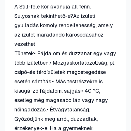
A Still-féle kór gyanúja áll fenn.
Súlyosnak tekinthető-e?Az ízületi
gyulladás komoly rendellenesség, amely
az ízület maradandó károsodásához
vezethet.
Tünetek• Fájdalom és duzzanat egy vagy
több ízületben.• Mozgáskorlátozottság, pl.
csípő¬és térdízületek megbetegedése
esetén sántítás.• Más testrészekre is
kisugárzó fájdalom, sajgás.• 40 °C,
esetleg még magasabb láz vagy nagy
hőingadozás.• Étvágytalanság.
Győződjünk meg arról, duzzadtak,
érzékenyek-e. Ha a gyermeknek