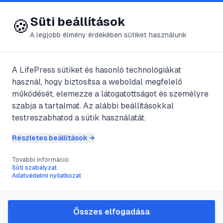
😍 LifePress
Bejelentkezés
Süti beállítások
🍪
A legjobb élmény érdekében sütiket használunk
← Összes címke
🏷️
#
duzzanat
A LifePress sütiket és hasonló technológiákat
használ, hogy biztosítsa a weboldal megfelelő
működését, elemezze a látogatottságot és személyre
6
cikk található ezzel a címkével
szabja a tartalmat. Az alábbi beállításokkal
testreszabhatod a sütik használatát.
Részletes beállítások →
#
csomó
#
duzzanat
#
mellbimbó
További információ:
A mell önvizsgálat
Süti szabályzat
Adatvédelmi nyilatkozat
@
csongispan
•
2024. júl. 9.
•
1
perc olvasás
Összes elfogadása
#
duzzanat
#
fájdalom
#
gyermekbetegség
#
ízület