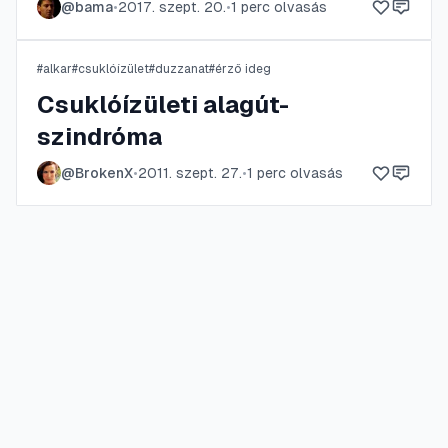
@
bama
•
2017. szept. 20.
•
1
perc olvasás
#
alkar
#
csuklóízület
#
duzzanat
#
érző ideg
Csuklóízületi alagút-
szindróma
@
BrokenX
•
2011. szept. 27.
•
1
perc olvasás