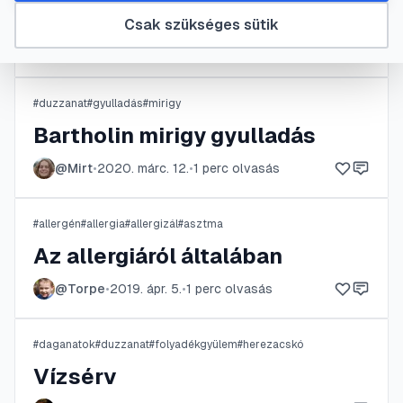
Izületi gyulladás
Csak szükséges sütik
@
computer
•
2022. okt. 13.
•
1
perc olvasás
#
duzzanat
#
gyulladás
#
mirigy
Bartholin mirigy gyulladás
@
Mirt
•
2020. márc. 12.
•
1
perc olvasás
#
allergén
#
allergia
#
allergizál
#
asztma
Az allergiáról általában
@
Torpe
•
2019. ápr. 5.
•
1
perc olvasás
#
daganatok
#
duzzanat
#
folyadékgyülem
#
herezacskó
Vízsérv