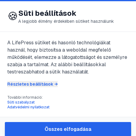
😍 LifePress
Bejelentkezés
Süti beállítások
🍪
A legjobb élmény érdekében sütiket használunk
A LifePress sütiket és hasonló technológiákat
@
balazsnora
használ, hogy biztosítsa a weboldal megfelelő
2023. december 15.
·
3
perc olvasás
működését, elemezze a látogatottságot és személyre
szabja a tartalmat. Az alábbi beállításokkal
Kinek kényelmes a
testreszabhatod a sütik használatát.
papírpelenka?
Részletes beállítások →
További információ:
Süti szabályzat
#
baba
#
bőrbetegségek
Adatvédelmi nyilatkozat
#
környezetszennyezés
#
papírpelenka
Összes elfogadása