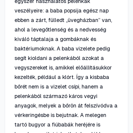
egyszer használatos pelenkák
veszélyeire: a baba popsija egész nap
ebben a zárt, fülledt „üvegházban” van,
ahol a levegőtlenség és a nedvesség
kiváló táptalaja a gombáknak és
baktériumoknak. A baba vizelete pedig
segít kioldani a pelenkából azokat a
vegyszereket is, amikkel előállításukkor
kezelték, például a klórt. Így a kisbaba
bőrét nem is a vizelet csípi, hanem a
pelenkából származó káros vegyi
anyagok, melyek a bőrön át felszívódva a
vérkeringésbe is bejutnak. A melegen
tartó bugyor a fiúbabák heréjére is