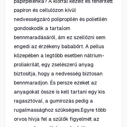
papírpelenka? A klórral kezelt és fehérített
papíron és cellulózon kívül
nedvességzáró polipropilén és polietilén
gondoskodik a tartalom
bennmaradásáról, ám ez szellőzni sem
engedi az érzékeny bababőrt. A pellus
közepében a legtöbb esetben nátrium-
proliakrilát, egy zselészerű anyag
biztosítja, hogy a nedvesség biztosan
bennmaradjon. És persze ezeket az
anyagokat össze is kell tartani egy kis
ragasztóval, a gumírozás pedig a
rugalmassághoz szükséges.Egyre több
orvos hívja fel a szülők figyelmét az