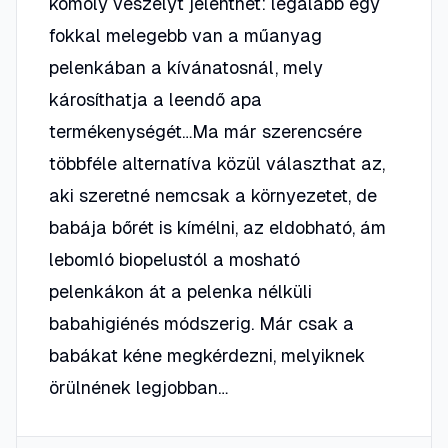
komoly veszélyt jelenthet: legalább egy
fokkal melegebb van a műanyag
pelenkában a kívánatosnál, mely
károsíthatja a leendő apa
termékenységét…Ma már szerencsére
többféle alternatíva közül választhat az,
aki szeretné nemcsak a környezetet, de
babája bőrét is kímélni, az eldobható, ám
lebomló biopelustól a mosható
pelenkákon át a pelenka nélküli
babahigiénés módszerig. Már csak a
babákat kéne megkérdezni, melyiknek
örülnének legjobban…