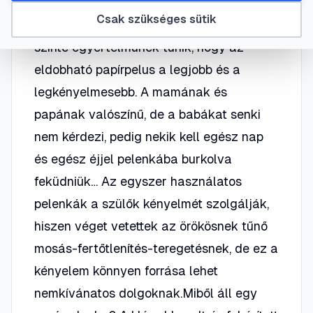
Amikor a babakelengyét állítja össze a
Csak szükséges sütik
család, kevés szó esik a pelenkáról,
szinte egyértelműnek tűnik, hogy az
eldobható papírpelus a legjobb és a
legkényelmesebb. A mamának és
papának valószínű, de a babákat senki
nem kérdezi, pedig nekik kell egész nap
és egész éjjel pelenkába burkolva
feküdniük… Az egyszer használatos
pelenkák a szülők kényelmét szolgálják,
hiszen véget vetettek az örökösnek tűnő
mosás-fertőtlenítés-teregetésnek, de ez a
kényelem könnyen forrása lehet
nemkívánatos dolgoknak.Miből áll egy