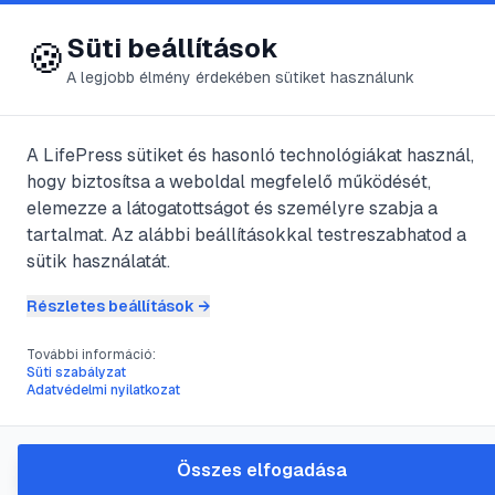
😍 LifePress
Bejelentkezés
Süti beállítások
🍪
A legjobb élmény érdekében sütiket használunk
← Összes címke
🏷️
#
környezetszennyez
A LifePress sütiket és hasonló technológiákat használ,
hogy biztosítsa a weboldal megfelelő működését,
elemezze a látogatottságot és személyre szabja a
4
cikk található ezzel a címkével
tartalmat. Az alábbi beállításokkal testreszabhatod a
sütik használatát.
Részletes beállítások →
#
bőrbetegség
#
környezetszennyezés
#
pelenka
#
pelenkázás
További információ:
Pelenka – eldobod vagy
Süti szabályzat
Adatvédelmi nyilatkozat
kimosod?
@
yellowknight
•
2024. jan. 25.
•
1
perc olvasás
Összes elfogadása