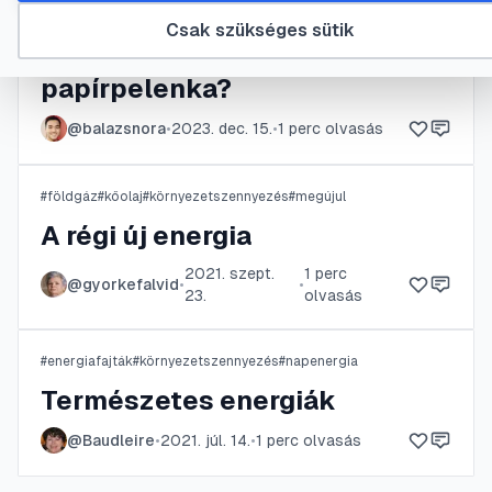
#
baba
#
bőrbetegségek
#
környezetszennyezés
#
papírpelenka
Csak szükséges sütik
Kinek kényelmes a
papírpelenka?
@
balazsnora
•
2023. dec. 15.
•
1
perc olvasás
#
földgáz
#
kőolaj
#
környezetszennyezés
#
megújul
A régi új energia
2021. szept.
1
perc
@
gyorkefalvid
•
•
23.
olvasás
#
energiafajták
#
környezetszennyezés
#
napenergia
Természetes energiák
@
Baudleire
•
2021. júl. 14.
•
1
perc olvasás