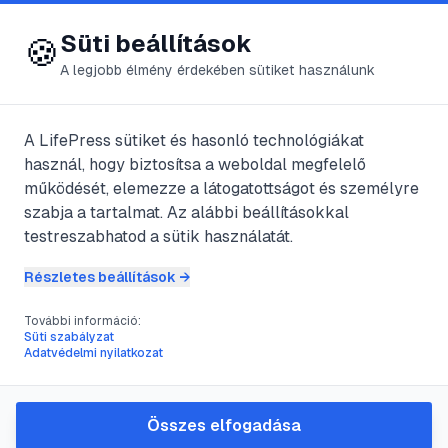
😍 LifePress
Bejelentkezés
Süti beállítások
🍪
A legjobb élmény érdekében sütiket használunk
A LifePress sütiket és hasonló technológiákat
@
JarosievitzZoltn
használ, hogy biztosítsa a weboldal megfelelő
2025. április 24.
·
3
perc olvasás
működését, elemezze a látogatottságot és személyre
szabja a tartalmat. Az alábbi beállításokkal
Korunk
testreszabhatod a sütik használatát.
népbetegsége
Részletes beállítások →
&#8211; Az allergia
További információ:
Süti szabályzat
Adatvédelmi nyilatkozat
fogalma
Összes elfogadása
#
allergia
#
immunrendszer
#
pollen