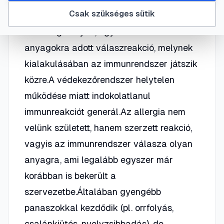
Csak szükséges sütik
Az allergia olyan, egyébként ártalmatlan
anyagokra adott válaszreakció, melynek
kialakulásában az immunrendszer játszik
közre.A védekezőrendszer helytelen
működése miatt indokolatlanul
immunreakciót generál.Az allergia nem
velünk született, hanem szerzett reakció,
vagyis az immunrendszer válasza olyan
anyagra, ami legalább egyszer már
korábban is bekerült a
szervezetbe.Általában gyengébb
panaszokkal kezdődik (pl. orrfolyás,
csalánkiütés, nyelvzsibbadás), de