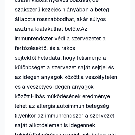
szakszerű kezelés hiányában a beteg
állapota rosszabbodhat, akár súlyos
asztma kialakulhat belőle.Az
immunrendszer védi a szervezetet a
fertőzésektől és a rákos
sejtektől.Feladata, hogy felismerje a
különbséget a szervezet saját sejtjei és
az idegen anyagok között,a veszélytelen
és a veszélyes idegen anyagok
között.Hibás működésének eredménye
lehet az allergia,autoimmun betegség
(ilyenkor az immunrendszer a szervezet
saját alkotóelemeit is idegennek
tekinti).Felmérések szerint sok beteg, aki