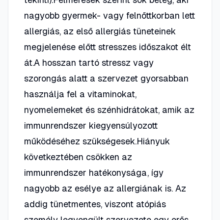
nagyobb gyermek- vagy felnőttkorban lett
allergiás, az első allergiás tüneteinek
megjelenése előtt stresszes időszakot élt
át.A hosszan tartó stressz vagy
szorongás alatt a szervezet gyorsabban
használja fel a vitaminokat,
nyomelemeket és szénhidrátokat, amik az
immunrendszer kiegyensúlyozott
működéséhez szükségesek.Hiányuk
következtében csökken az
immunrendszer hatékonysága, így
nagyobb az esélye az allergiának is. Az
addig tünetmentes, viszont atópiás
személy legyengült szervezete egy erős