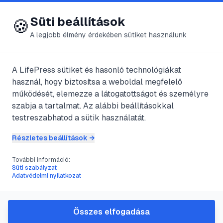
😍 LifePress
Bejelentkezés
Süti beállítások
🍪
A legjobb élmény érdekében sütiket használunk
Főoldal
/
Szerzők
/
@
JarosievitzZoltn
A LifePress sütiket és hasonló technológiákat
használ, hogy biztosítsa a weboldal megfelelő
@
JarosievitzZoltn
működését, elemezze a látogatottságot és személyre
bejegyzései
szabja a tartalmat. Az alábbi beállításokkal
testreszabhatod a sütik használatát.
4
publikált bejegyzés
Részletes beállítások →
További információ:
Süti szabályzat
#
boldogság kék madara
#
önismeret
Adatvédelmi nyilatkozat
A boldogságról
2011. aug.
1
perc
Összes elfogadása
@
JarosievitzZoltn
•
•
21.
olvasás