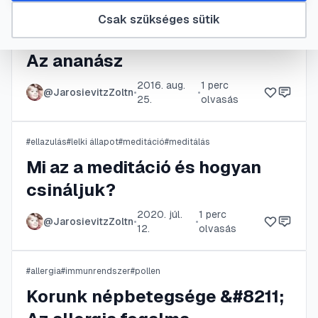
Csak szükséges sütik
#
ananász
#
déli gyümölcs
#
zsír-égetés
Az ananász
2016. aug.
1
perc
@
JarosievitzZoltn
•
•
25.
olvasás
#
ellazulás
#
lelki állapot
#
meditáció
#
meditálás
Mi az a meditáció és hogyan
csináljuk?
2020. júl.
1
perc
@
JarosievitzZoltn
•
•
12.
olvasás
#
allergia
#
immunrendszer
#
pollen
Korunk népbetegsége &#8211;