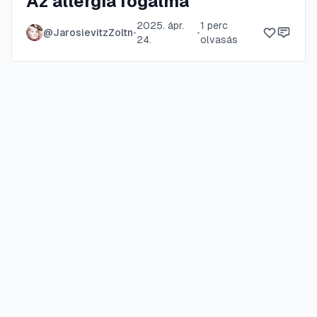
Az allergia fogalma
2025. ápr.
1
perc
@
JarosievitzZoltn
•
•
24.
olvasás