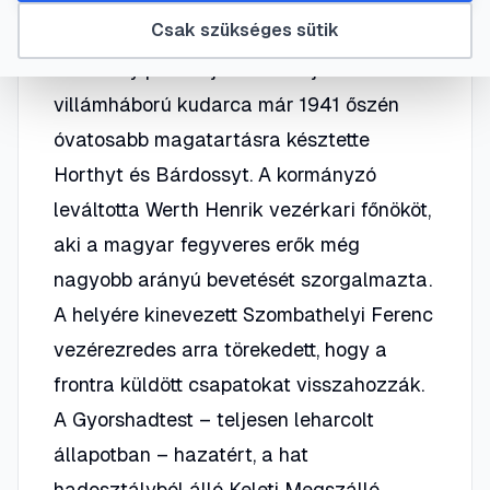
Csak szükséges sütik
Bárdossy politikájának csődjeA hitleri
villámháború kudarca már 1941 őszén
óvatosabb magatartásra késztette
Horthyt és Bárdossyt. A kormányzó
leváltotta Werth Henrik vezérkari főnököt,
aki a magyar fegyveres erők még
nagyobb arányú bevetését szorgalmazta.
A helyére kinevezett Szombathelyi Ferenc
vezérezredes arra törekedett, hogy a
frontra küldött csapatokat visszahozzák.
A Gyorshadtest – teljesen leharcolt
állapotban – hazatért, a hat
hadosztályból álló Keleti Megszálló