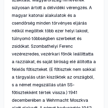
súlyosan ártott a délvidéki vérengzés. A
magyar katonai alakulatok és a
csendőrség minden törvényes eljárás
nélkül megöltek több ezer helyi lakost,
túlnyomó többségben szerbeket és
zsidókat. Szombathelyi Ferenc
vezérezredes, vezérkari főnök leállíttatta
a razziákat, és saját bíróság elé állította a
felelős főtiszteket. (E főtisztek nem sokkal
a tárgyalás után kiszöktek az országból,
s a német megszállás után SS-
főtisztekként tértek vissza.) 1941
decemberében a Wehrmacht Moszkva
alatt elakadt. A német hadvezetés 1942-