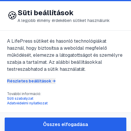
😍 LifePress
Bejelentkezés
Süti beállítások
🍪
A legjobb élmény érdekében sütiket használunk
A LifePress sütiket és hasonló technológiákat
@
pipitr
használ, hogy biztosítsa a weboldal megfelelő
2025. február 12.
·
3
perc olvasás
működését, elemezze a látogatottságot és személyre
szabja a tartalmat. Az alábbi beállításokkal
Magyarország a
testreszabhatod a sütik használatát.
háborúban (1941
Részletes beállítások →
december – 1944
További információ:
Süti szabályzat
Adatvédelmi nyilatkozat
március)
Összes elfogadása
#
bárdossy
#
béke
#
fejlődés
#
Gazdaság