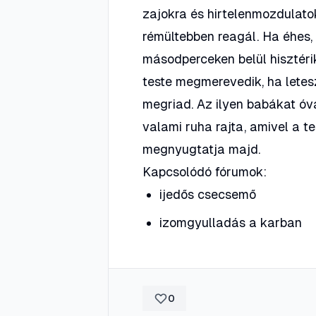
zajokra és hirtelenmozdulatok
rémültebben reagál. Ha éhes,
másodperceken belül hisztériku
teste megmerevedik, ha letesz
megriad. Az ilyen babákat óv
valami ruha rajta, amivel a te
megnyugtatja majd.
Kapcsolódó fórumok:
ijedős csecsemő
izomgyulladás a karban
0