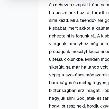
és nehezen szopik Utána sem 
ha beszélünk hozzá, fáradt, 
sírni kezd. Mi a teendő? Ne g
kisbabát, mert akkor alkalma
neheztelni is fogunk rá. A k
világnak, amelyhez még nem s
próbáljunk mosolyt kicsalni be
ültessük ölünkbe. Minden módo
sikerült, ha már hajlandó volt
végig a szokásos módszereke
barátságos és meleg legyen, p
biztonságban érzi magát. Töb
hagyjuk sírni. Sok játék és tá
hogy jót tesz neki, hordjuk 