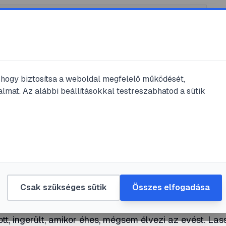
, hogy biztosítsa a weboldal megfelelő működését,
ás
lmat. Az alábbi beállításokkal testreszabhatod a sütik
ő, ha kisbabánk
 vagy ijedős?
ugtalan
Csak szükséges sütik
Összes elfogadása
tt, ingerült, amikor éhes, mégsem élvezi az evést. La