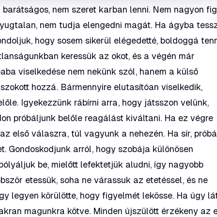
barátságos, nem szeret karban lenni. Nem nagyon figy
nyugtalan, nem tudja elengedni magát. Ha ágyba tess
ondoljuk, hogy sosem sikerül elégedetté, boldoggá tenn
tlanságunkban keressük az okot, és a végén már
isbaba viselkedése nem nekünk szól, hanem a külső
zokott hozzá. Bármennyire elutasítóan viselkedik,
lőle. Igyekezzünk rábírni arra, hogy játsszon velünk,
n próbáljunk belőle reagálást kiváltani. Ha ez végre
 az első válaszra, túl vagyunk a nehezén. Ha sír, próbá
t. Gondoskodjunk arról, hogy szobája különösen
ólyáljuk be, mielőtt lefektetjük aludni, így nagyobb
bször etessük, soha ne várassuk az etetéssel, és ne
rgy legyen körülötte, hogy figyelmét lekösse. Ha úgy lát
gyakran magunkra kötve. Minden újszülött érzékeny az 