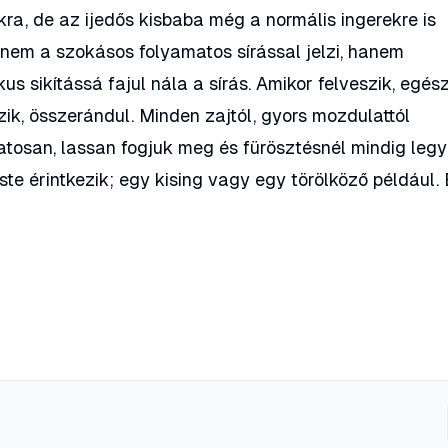
ra, de az ijedős kisbaba még a normális ingerekre is
 nem a szokásos folyamatos sírással jelzi, hanem
s sikítássá fajul nála a sírás. Amikor felveszik, egés
ik, összerándul. Minden zajtól, gyors mozdulattól
atosan, lassan fogjuk meg és fürösztésnél mindig leg
ste érintkezik; egy kising vagy egy törölköző például.