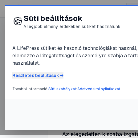
😍 LifePress
Süti beállítások
🍪
A legjobb élmény érdekében sütiket használunk
0
@
csuszd
A LifePress sütiket és hasonló technológiákat használ
2024. április 24.
·
3
perc olvas
elemezze a látogatottságot és személyre szabja a tarta
Mi a teend
használatát.
Részletes beállítások →
nyugtalan
További információ:
Süti szabályzat
•
Adatvédelmi nyilatkozat
#
baba
#
csecsemő
#
ijedős
#
ny
Az elégedetlen kisbaba izgato