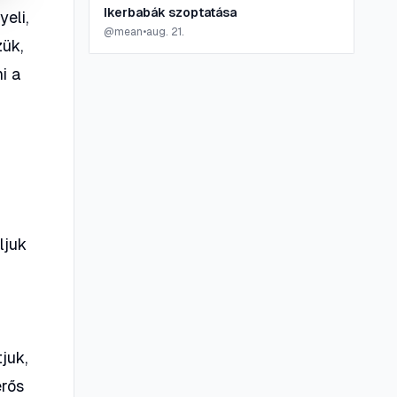
Ikerbabák szoptatása
eli,
@
mean
•
aug. 21.
zük,
i a
ljuk
juk,
erős