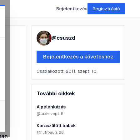
Bejelentkezés
Regisztráció
@
csuszd
Bejelentkezés a követéshez
Csatlakozott:
2011. szept. 10.
További cikkek
A pelenkázás
@
taxi
•
szept. 5.
Koraszülött babák
@
hufit
•
aug. 26.
ssan