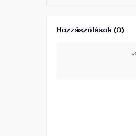
Hozzászólások (
0
)
J