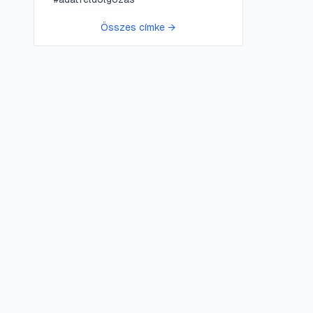
Összes címke →
😍 LifePress