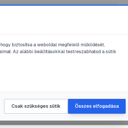
, hogy biztosítsa a weboldal megfelelő működését,
lmat. Az alábbi beállításokkal testreszabhatod a sütik
ecsemő
#
ijedős
#
nyugtalan
teendő, ha kisbabánk nyugtalan vagy
s?
Csak szükséges sütik
Összes elfogadása
szd
•
2024. ápr. 24.
•
1
perc olvasás