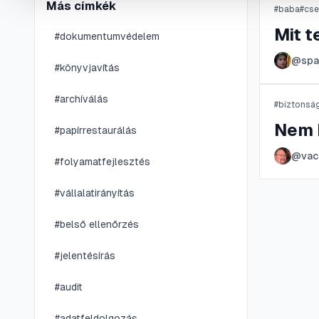
Más címkék
#
baba
#
cs
Mit 
#
dokumentumvédelem
@
spa
#
könyvjavítás
#
archíválás
#
biztonsá
Nem 
#
papírrestaurálás
@
vac
#
folyamatfejlesztés
#
vállalatirányítás
#
belső ellenőrzés
#
jelentésírás
#
audit
#
adatfeldolgozás