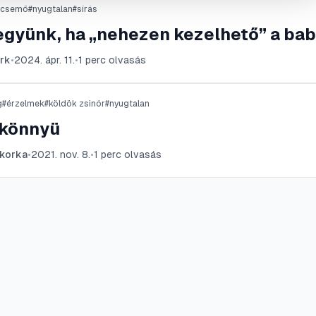
ecsemő
#
nyugtalan
#
sírás
tegyünk, ha „nehezen kezelhető” a ba
rk
•
2024. ápr. 11.
•
1
perc olvasás
g
#
érzelmek
#
köldök zsinór
#
nyugtalan
könnyü
korka
•
2021. nov. 8.
•
1
perc olvasás