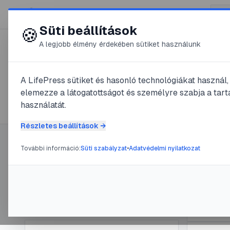
😍 LifePress
Süti beállítások
🍪
A legjobb élmény érdekében sütiket használunk
← Összes címke
🏷️
#
nyugtalan
A LifePress sütiket és hasonló technológiákat használ
elemezze a látogatottságot és személyre szabja a tarta
3
cikk található ezzel a címkével
használatát.
Részletes beállítások →
További információ:
Süti szabályzat
•
Adatvédelmi nyilatkozat
Címke információ
#
baba
#
cs
Mi a 
Név:
nyugtalan
Cikkek száma:
3
ijedő
Slug:
nyugtalan
@
csu