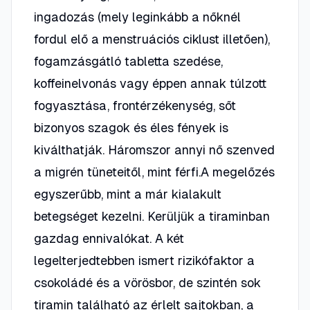
ingadozás (mely leginkább a nőknél
fordul elő a menstruációs ciklust illetően),
fogamzásgátló tabletta szedése,
koffeinelvonás vagy éppen annak túlzott
fogyasztása, frontérzékenység, sőt
bizonyos szagok és éles fények is
kiválthatják. Háromszor annyi nő szenved
a migrén tüneteitől, mint férfi.A megelőzés
egyszerűbb, mint a már kialakult
betegséget kezelni. Kerüljük a tiraminban
gazdag ennivalókat. A két
legelterjedtebben ismert rizikófaktor a
csokoládé és a vörösbor, de szintén sok
tiramin található az érlelt sajtokban, a