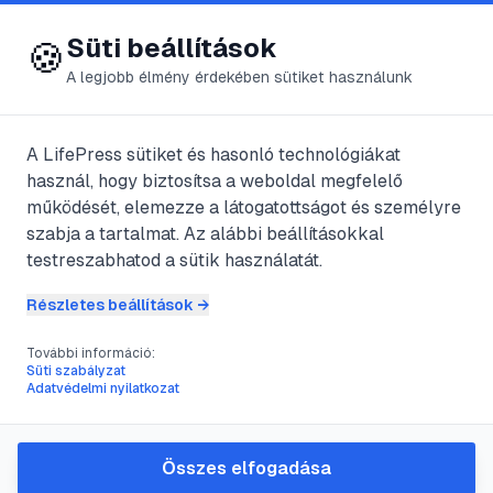
😍 LifePress
Bejelentkezés
Süti beállítások
🍪
A legjobb élmény érdekében sütiket használunk
A LifePress sütiket és hasonló technológiákat
@
Martonka
használ, hogy biztosítsa a weboldal megfelelő
2025. június 18.
·
3
perc olvasás
működését, elemezze a látogatottságot és személyre
szabja a tartalmat. Az alábbi beállításokkal
A migrén
testreszabhatod a sütik használatát.
Részletes beállítások →
#
fejfájás
#
gyógyszer
#
migrén
#
tiramin
További információ:
Süti szabályzat
Adatvédelmi nyilatkozat
A migrén okai pontosan nem ismertek.
Tudjuk azonban, hogy az artériák
Összes elfogadása
falában levő izmok összehúzódása során