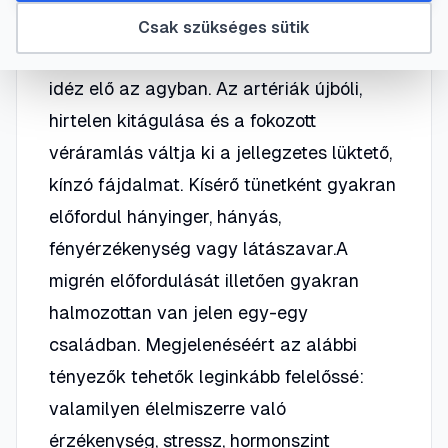
kialakuló érgörcs vagy az ér belső
Csak szükséges sütik
felének duzzadása vérellátási zavart
idéz elő az agyban. Az artériák újbóli,
hirtelen kitágulása és a fokozott
véráramlás váltja ki a jellegzetes lüktető,
kínzó fájdalmat. Kísérő tünetként gyakran
előfordul hányinger, hányás,
fényérzékenység vagy látászavar.A
migrén előfordulását illetően gyakran
halmozottan van jelen egy-egy
családban. Megjelenéséért az alábbi
tényezők tehetők leginkább felelőssé:
valamilyen élelmiszerre való
érzékenység, stressz, hormonszint