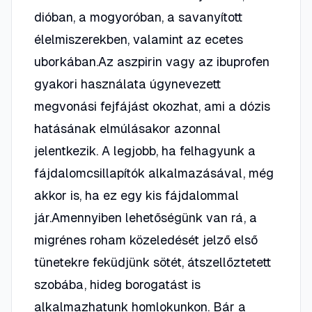
dióban, a mogyoróban, a savanyított
élelmiszerekben, valamint az ecetes
uborkában.Az aszpirin vagy az ibuprofen
gyakori használata úgynevezett
megvonási fejfájást okozhat, ami a dózis
hatásának elmúlásakor azonnal
jelentkezik. A legjobb, ha felhagyunk a
fájdalomcsillapítók alkalmazásával, még
akkor is, ha ez egy kis fájdalommal
jár.Amennyiben lehetőségünk van rá, a
migrénes roham közeledését jelző első
tünetekre feküdjünk sötét, átszellőztetett
szobába, hideg borogatást is
alkalmazhatunk homlokunkon. Bár a