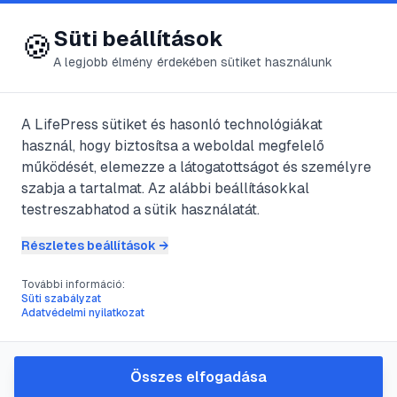
😍 LifePress
Bejelentkezés
Süti beállítások
🍪
A legjobb élmény érdekében sütiket használunk
A LifePress sütiket és hasonló technológiákat
@
Ronika
használ, hogy biztosítsa a weboldal megfelelő
2022. június 8.
·
3
perc olvasás
működését, elemezze a látogatottságot és személyre
szabja a tartalmat. Az alábbi beállításokkal
Mit együnk a
testreszabhatod a sütik használatát.
terhesség utolsó
Részletes beállítások →
heteiben?
További információ:
Süti szabályzat
Adatvédelmi nyilatkozat
#
baba
#
fehérje
#
hal
#
idegrendszer
Összes elfogadása