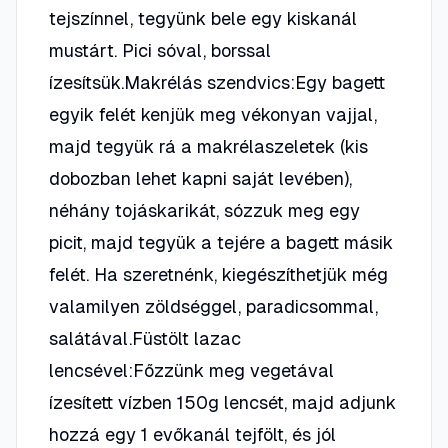
tejszínnel, tegyünk bele egy kiskanál
mustárt. Pici sóval, borssal
ízesítsük.Makrélás szendvics:Egy bagett
egyik felét kenjük meg vékonyan vajjal,
majd tegyük rá a makrélaszeletek (kis
dobozban lehet kapni saját levében),
néhány tojáskarikát, sózzuk meg egy
picit, majd tegyük a tejére a bagett másik
felét. Ha szeretnénk, kiegészíthetjük még
valamilyen zöldséggel, paradicsommal,
salátával.Füstölt lazac
lencsével:Főzzünk meg vegetával
ízesített vízben 150g lencsét, majd adjunk
hozzá egy 1 evőkanál tejfölt, és jól