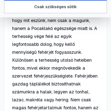
A terhesség alatt az első pillanattól
Csak szükséges sütik
kezdve nagyon fontos odafigyelnünk,
hogy mit eszünk, nem csak a magunk,
hanem a Pocaklakó egészsége miatt is. A
terhesség vége felé az egyik
legfontosabb dolog, hogy kellő
mennyiségű fehérjét fogyasszunk.
Különösen a terhesség utolsó heteiben
fontos, mivel ekkor megnövekedik a
szervezet fehérjeszükséglete. Fehérjében
gazdag táplálékot biztosíthatnak
számunkra a halak, legyen az tonhal,
lazac, makréla vagy hering. Nem csak
magas fehérjetartalmuk fontos, hanem az