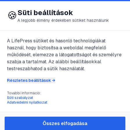
😍 LifePress
Bejelentkezés
Süti beállítások
🍪
A legjobb élmény érdekében sütiket használunk
A LifePress sütiket és hasonló technológiákat
@
csakegyperc
használ, hogy biztosítsa a weboldal megfelelő
2023. április 10.
·
2
perc olvasás
működését, elemezze a látogatottságot és személyre
szabja a tartalmat. Az alábbi beállításokkal
Monogámia
testreszabhatod a sütik használatát.
Részletes beállítások →
#
harmadik
#
hűség
#
megcsalás
#
monogámia
További információ:
Süti szabályzat
Adatvédelmi nyilatkozat
A monogámia lényegében annyit tesz,
hogy -amennyiben párkapcsolatban
Összes elfogadása
élünk- maximálisan hűek vagyunk