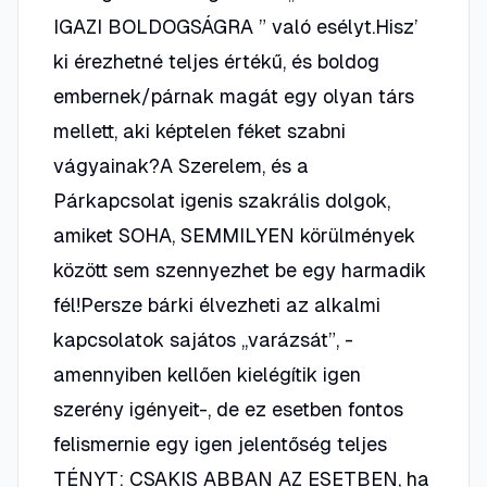
IGAZI BOLDOGSÁGRA ” való esélyt.Hisz’
ki érezhetné teljes értékű, és boldog
embernek/párnak magát egy olyan társ
mellett, aki képtelen féket szabni
vágyainak?A Szerelem, és a
Párkapcsolat igenis szakrális dolgok,
amiket SOHA, SEMMILYEN körülmények
között sem szennyezhet be egy harmadik
fél!Persze bárki élvezheti az alkalmi
kapcsolatok sajátos „varázsát”, -
amennyiben kellően kielégítik igen
szerény igényeit-, de ez esetben fontos
felismernie egy igen jelentőség teljes
TÉNYT: CSAKIS ABBAN AZ ESETBEN, ha