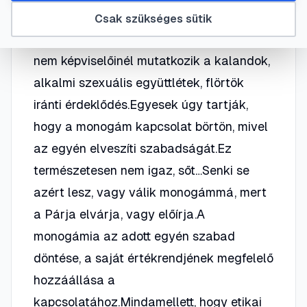
életünk párjához.Sajnos ez a fajta
Csak szükséges sütik
szemlélet egyre inkább csökken, mindkét
nem képviselőinél mutatkozik a kalandok,
alkalmi szexuális együttlétek, flörtök
iránti érdeklődés.Egyesek úgy tartják,
hogy a monogám kapcsolat börtön, mivel
az egyén elveszíti szabadságát.Ez
természetesen nem igaz, sőt…Senki se
azért lesz, vagy válik monogámmá, mert
a Párja elvárja, vagy előírja.A
monogámia az adott egyén szabad
döntése, a saját értékrendjének megfelelő
hozzáállása a
kapcsolatához.Mindamellett, hogy etikai