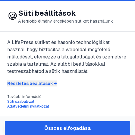
😍 LifePress
Bejelentkezés
Süti beállítások
🍪
A legjobb élmény érdekében sütiket használunk
← Összes címke
🏷️
#
megcsalás
A LifePress sütiket és hasonló technológiákat
használ, hogy biztosítsa a weboldal megfelelő
működését, elemezze a látogatottságot és személyre
6
cikk található ezzel a címkével
szabja a tartalmat. Az alábbi beállításokkal
testreszabhatod a sütik használatát.
Részletes beállítások →
#
érzelmek
#
férfiak
#
különbségek
#
megcsalás
További információ:
Megcsalás pasi szemmel
Süti szabályzat
Adatvédelmi nyilatkozat
@
lulu
•
2023. ápr. 20.
•
1
perc olvasás
Összes elfogadása
#
harmadik
#
hűség
#
megcsalás
#
monogámia