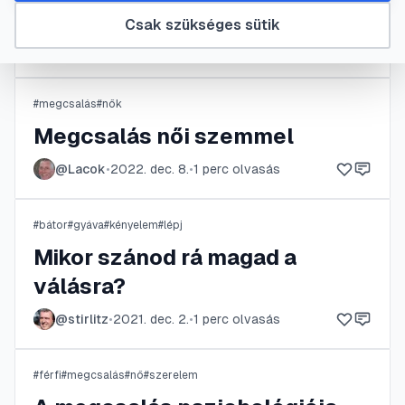
Monogámia
Csak szükséges sütik
@
csakegyperc
•
2023. ápr. 10.
•
1
perc olvasás
#
megcsalás
#
nők
Megcsalás női szemmel
@
Lacok
•
2022. dec. 8.
•
1
perc olvasás
#
bátor
#
gyáva
#
kényelem
#
lépj
Mikor szánod rá magad a
válásra?
@
stirlitz
•
2021. dec. 2.
•
1
perc olvasás
#
férfi
#
megcsalás
#
nő
#
szerelem