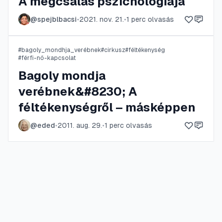
A megcsalás pszichológiája
@
spejblbacsi
•
2021. nov. 21.
•
1
perc olvasás
#
bagoly_mondhja_verébnek
#
cirkusz
#
féltékenység
#
férfi-nő-kapcsolat
Bagoly mondja
verébnek&#8230; A
féltékenységről – másképpen
@
eded
•
2011. aug. 29.
•
1
perc olvasás