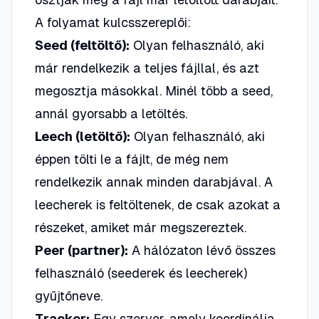
A folyamat kulcsszereplői:
Seed (feltöltő):
Olyan felhasználó, aki
már rendelkezik a teljes fájllal, és azt
megosztja másokkal. Minél több a seed,
annál gyorsabb a letöltés.
Leech (letöltő):
Olyan felhasználó, aki
éppen tölti le a fájlt, de még nem
rendelkezik annak minden darabjával. A
leecherek is feltöltenek, de csak azokat a
részeket, amiket már megszereztek.
Peer (partner):
A hálózaton lévő összes
felhasználó (seederek és leecherek)
gyűjtőneve.
Tracker:
Egy szerver, amely koordinálja