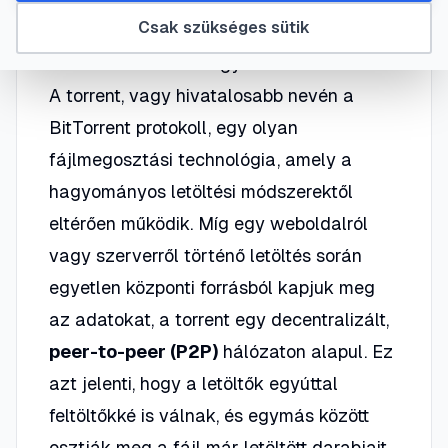
Csak szükséges sütik
Mi az a torrent és hogyan működik?
A torrent, vagy hivatalosabb nevén a
BitTorrent protokoll, egy olyan
fájlmegosztási technológia, amely a
hagyományos letöltési módszerektől
eltérően működik. Míg egy weboldalról
vagy szerverről történő letöltés során
egyetlen központi forrásból kapjuk meg
az adatokat, a torrent egy decentralizált,
peer-to-peer (P2P)
hálózaton alapul. Ez
azt jelenti, hogy a letöltők egyúttal
feltöltőkké is válnak, és egymás között
osztják meg a fájl már letöltött darabjait.