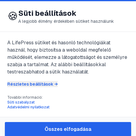
😍 LifePress
Bejelentkezés
Süti beállítások
🍪
A legjobb élmény érdekében sütiket használunk
A LifePress sütiket és hasonló technológiákat
@
Szandejpradip
használ, hogy biztosítsa a weboldal megfelelő
2025. október 13.
·
9
perc olvasás
működését, elemezze a látogatottságot és személyre
szabja a tartalmat. Az alábbi beállításokkal
Torrent letöltés és
testreszabhatod a sütik használatát.
megnyitás:
Részletes beállítások →
részletes útmutató
További információ:
Süti szabályzat
Adatvédelmi nyilatkozat
kezdőknek
Összes elfogadása
#
torrent
#
fájl letöltés
#
p2p
#
bittorrent