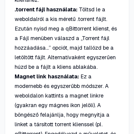
.torrent fájl használata:
Töltsd le a
weboldalról a kis méretű
.torrent
fájlt.
Ezután nyisd meg a qBittorrent klienst, és
a Fájl menüben válaszd a „Torrent fájl
hozzáadása...” opciót, majd tallózd be a
letöltött fájlt. Alternatívaként egyszerűen
húzd be a fájlt a kliens ablakába.
Magnet link használata:
Ez a
modernebb és egyszerűbb módszer. A
weboldalon kattints a magnet linkre
(gyakran egy mágnes ikon jelöli). A
böngésző felajánlja, hogy megnyitja a
linket a társított torrent klienssel (pl.
qBittorrent). Engedélyezd a műveletet, és