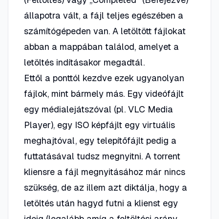
állapotra vált, a fájl teljes egészében a
számítógépeden van. A letöltött fájlokat
abban a mappában találod, amelyet a
letöltés indításakor megadtál.
Ettől a ponttól kezdve ezek ugyanolyan
fájlok, mint bármely más. Egy videófájlt
egy médialejátszóval (pl. VLC Media
Player), egy ISO képfájlt egy virtuális
meghajtóval, egy telepítőfájlt pedig a
futtatásával tudsz megnyitni. A torrent
kliensre a fájl megnyitásához már nincs
szükség, de az illem azt diktálja, hogy a
letöltés után hagyd futni a klienst egy
ideig (legalább amíg a feltöltési arány