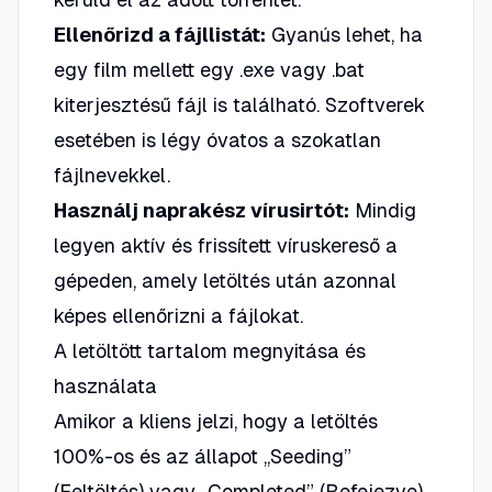
Ellenőrizd a fájllistát:
Gyanús lehet, ha
egy film mellett egy
.exe
vagy
.bat
kiterjesztésű fájl is található. Szoftverek
esetében is légy óvatos a szokatlan
fájlnevekkel.
Használj naprakész vírusirtót:
Mindig
legyen aktív és frissített víruskereső a
gépeden, amely letöltés után azonnal
képes ellenőrizni a fájlokat.
A letöltött tartalom megnyitása és
használata
Amikor a kliens jelzi, hogy a letöltés
100%-os és az állapot „Seeding”
(Feltöltés) vagy „Completed” (Befejezve)