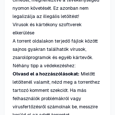
nyomon követését. Ez azonban nem
legalizálja az illegális letöltést!
Vírusok és kártékony szoftverek
elkerülése
A torrent oldalakon terjedő fájlok között
sajnos gyakran találhatók vírusok,
zsarolóprogramok és egyéb kártevők.
Néhány tipp a védekezéshez:
Olvasd el a hozzászólásokat:
Mielőtt
letöltenél valamit, nézd meg a torrenthez
tartozó komment szekciót. Ha más
felhasználók problémákról vagy
vírusfertőzésről számolnak be, messzire
kerüld el az adott torrentet.