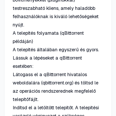
testreszabható kliens, amely haladóbb
felhasználóknak is kiváló lehetőségeket
nyújt.
A telepítés folyamata (qBittorrent
példáján)
A telepítés általában egyszerű és gyors.
Lássuk a lépéseket a qBittorrent
esetében:
Látogass el a qBittorrent hivatalos
weboldalára (qbittorrent.org) és töltsd le
az operációs rendszerednek megfelelő
telepítőfájlt.
Indítsd el a letöltött telepítőt. A telepítési
varázsló végigvezet a szükséges