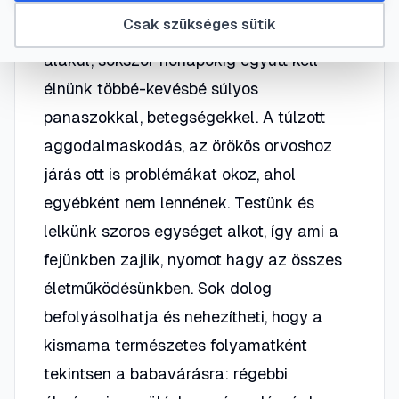
Mindenki gondtalan, egészséges
Csak szükséges sütik
terhességről álmodozik, ám ha ez nem így
alakul, sokszor hónapokig együtt kell
élnünk többé-kevésbé súlyos
panaszokkal, betegségekkel. A túlzott
aggodalmaskodás, az örökös orvoshoz
járás ott is problémákat okoz, ahol
egyébként nem lennének. Testünk és
lelkünk szoros egységet alkot, így ami a
fejünkben zajlik, nyomot hagy az összes
életműködésünkben. Sok dolog
befolyásolhatja és nehezítheti, hogy a
kismama természetes folyamatként
tekintsen a babavárásra: régebbi