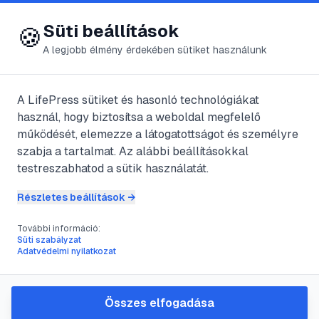
😍 LifePress
Bejelentkezés
Süti beállítások
🍪
A legjobb élmény érdekében sütiket használunk
A LifePress sütiket és hasonló technológiákat
@
rejoice
használ, hogy biztosítsa a weboldal megfelelő
2025. július 16.
·
3
perc olvasás
működését, elemezze a látogatottságot és személyre
szabja a tartalmat. Az alábbi beállításokkal
Váratlan helyzetek
testreszabhatod a sütik használatát.
a terhesség során
Részletes beállítások →
További információ:
Süti szabályzat
#
aggodalmak
#
orvos
#
szövődmények
Adatvédelmi nyilatkozat
#
terhesség
Összes elfogadása