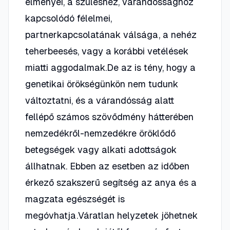
élményei, a szüléshez, várandóssághoz
kapcsolódó félelmei,
partnerkapcsolatának válsága, a nehéz
teherbeesés, vagy a korábbi vetélések
miatti aggodalmak.De az is tény, hogy a
genetikai örökségünkön nem tudunk
változtatni, és a várandósság alatt
fellépő számos szövődmény hátterében
nemzedékről-nemzedékre öröklődő
betegségek vagy alkati adottságok
állhatnak. Ebben az esetben az időben
érkező szakszerű segítség az anya és a
magzata egészségét is
megóvhatja.Váratlan helyzetek jöhetnek