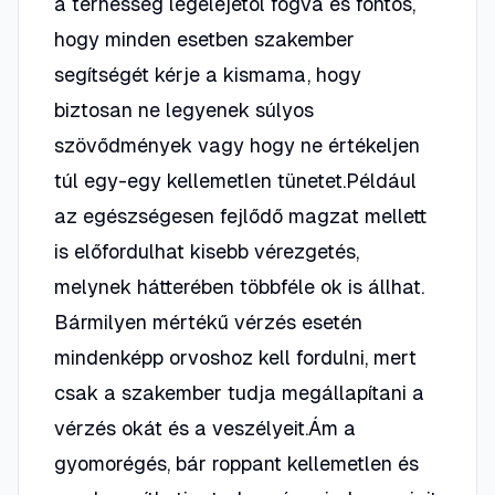
a terhesség legelejétől fogva és fontos,
hogy minden esetben szakember
segítségét kérje a kismama, hogy
biztosan ne legyenek súlyos
szövődmények vagy hogy ne értékeljen
túl egy-egy kellemetlen tünetet.Például
az egészségesen fejlődő magzat mellett
is előfordulhat kisebb vérezgetés,
melynek hátterében többféle ok is állhat.
Bármilyen mértékű vérzés esetén
mindenképp orvoshoz kell fordulni, mert
csak a szakember tudja megállapítani a
vérzés okát és a veszélyeit.Ám a
gyomorégés, bár roppant kellemetlen és