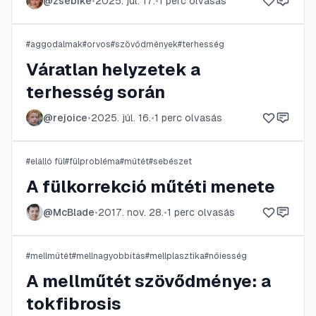
@
zsebike
•
2025. júl. 17.
•
1
perc olvasás
#
aggodalmak
#
orvos
#
szövődmények
#
terhesség
Váratlan helyzetek a
terhesség során
@
rejoice
•
2025. júl. 16.
•
1
perc olvasás
#
elálló fül
#
fülprobléma
#
műtét
#
sebészet
A fülkorrekció műtéti menete
@
McBlade
•
2017. nov. 28.
•
1
perc olvasás
#
mellműtét
#
mellnagyobbítás
#
mellplasztika
#
nőiesség
A mellműtét szövődménye: a
tokfibrosis