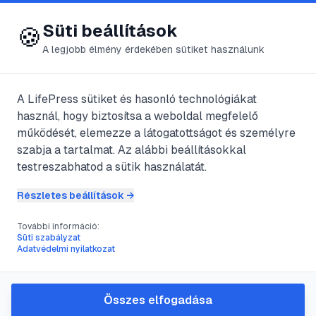
😍 LifePress
Bejelentkezés
Süti beállítások
🍪
A legjobb élmény érdekében sütiket használunk
← Összes címke
🏷️
#
szövődmények
A LifePress sütiket és hasonló technológiákat
használ, hogy biztosítsa a weboldal megfelelő
működését, elemezze a látogatottságot és személyre
9
cikk található ezzel a címkével
szabja a tartalmat. Az alábbi beállításokkal
testreszabhatod a sütik használatát.
Részletes beállítások →
#
elviselhetetlen
#
kezelés
#
kialakulás
#
szövődmények
További információ:
Rhinitis allergia
Süti szabályzat
Adatvédelmi nyilatkozat
@
Clio
•
2025. aug. 31.
•
1
perc olvasás
Összes elfogadása
#
aneszteziológia
#
eda
#
fájdalom
#
fájdalomcsillapítás