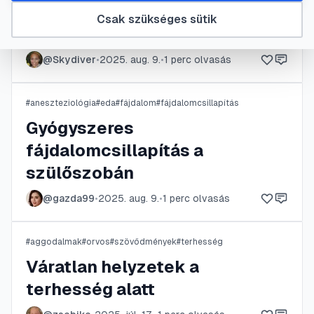
Epidurális fájdalomcsillapítás
Csak szükséges sütik
szülés alatt
@
Skydiver
•
2025. aug. 9.
•
1
perc olvasás
#
aneszteziológia
#
eda
#
fájdalom
#
fájdalomcsillapítás
Gyógyszeres
fájdalomcsillapítás a
szülőszobán
@
gazda99
•
2025. aug. 9.
•
1
perc olvasás
#
aggodalmak
#
orvos
#
szövődmények
#
terhesség
Váratlan helyzetek a
terhesség alatt