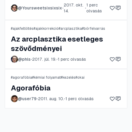
2017. okt.
1
perc
@
Yoursweetsixsixsix
•
•
14.
olvasás
#
ajakfeltöltés
#
ajakkorrekció
#
arcplasztika
#
bőrfelvarrás
Az arcplasztika esetleges
szövődményei
@
phls
•
2017. júl. 19.
•
1
perc olvasás
#
agorafóbia
#
kémiai folyamat
#
kezelés
#
okai
Agorafóbia
@
user79
•
2011. aug. 10.
•
1
perc olvasás