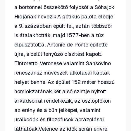
a börtönnel összekötő folyosót a Sóhajok
Hídjának nevezik.A gótikus palota elődje
a 9. században épült fel, aztán többször
is átalakították, majd 1577-ben a tűz
elpusztította. Antonie de Ponte építette
újra, s belül fényűző díszítést kapott.
Tintoretto, Veronese valamint Sansovino
reneszánsz művészek alkotásai kaptak
helyet benne. Az épület 152 méter hosszú
homlokzatának két alsó szintje nyitott
árkádsorral rendelkezik, az oszlopfőkön
az erény és a bűn jelképei, valamint
uralkodók és filozófusok ábrázolásai
láthatóak.Velence az idők során egyre