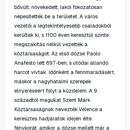
bővült, növekedett, lakói fokozatosan
népesítették be a területet. A város
vezetői a legtekintélyesebb családokból
kerültek ki, s 1100 éven keresztül szinte
megszakítás nélkül vezették a
köztársaságot. Az első dózse Paolo
Anafesto lett 697-ben, s útódai állandó
harcot vívtak. Időnként a fennmaradásért,
máskor a nagyhatalmi szerepek
elnyeréséért folyt a küzdelem. A 9.
századtól magukat Szent Márk
Köztársaságnak nevezték.Velence a
keresztes hadjáratok idején élte
fénykorát, amikor a dózse mellett már a