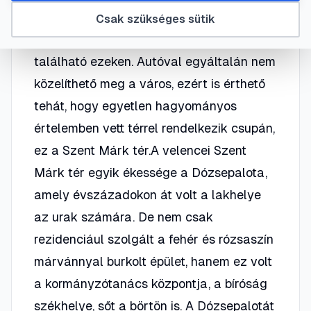
meg. 150 csatorna szeli keresztül a
Csak szükséges sütik
várost, valamint majdnem 400 híd
található ezeken. Autóval egyáltalán nem
közelíthető meg a város, ezért is érthető
tehát, hogy egyetlen hagyományos
értelemben vett térrel rendelkezik csupán,
ez a Szent Márk tér.A velencei Szent
Márk tér egyik ékessége a Dózsepalota,
amely évszázadokon át volt a lakhelye
az urak számára. De nem csak
rezidenciául szolgált a fehér és rózsaszín
márvánnyal burkolt épület, hanem ez volt
a kormányzótanács központja, a bíróság
székhelye, sőt a börtön is. A Dózsepalotát