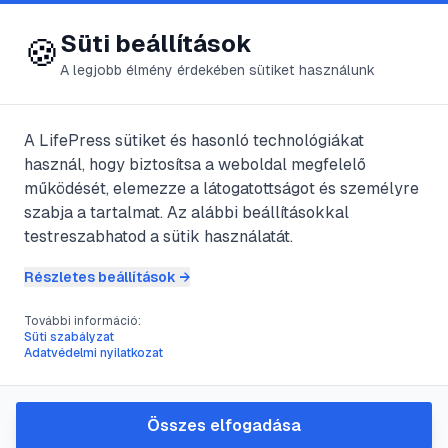
😍 LifePress
Bejelentkezés
Süti beállítások
🍪
A legjobb élmény érdekében sütiket használunk
A LifePress sütiket és hasonló technológiákat
@
isolation
használ, hogy biztosítsa a weboldal megfelelő
2025. július 3.
·
3
perc olvasás
működését, elemezze a látogatottságot és személyre
szabja a tartalmat. Az alábbi beállításokkal
Velence
testreszabhatod a sütik használatát.
Részletes beállítások →
#
dózse
#
építkezés
#
HÍD
#
Sóhajok Hídja
További információ:
Süti szabályzat
Adatvédelmi nyilatkozat
Velence 117 szigetre épült, a mocsaras
területen való elhelyezkedése pedig
Összes elfogadása
különleges építkezési típust honosított