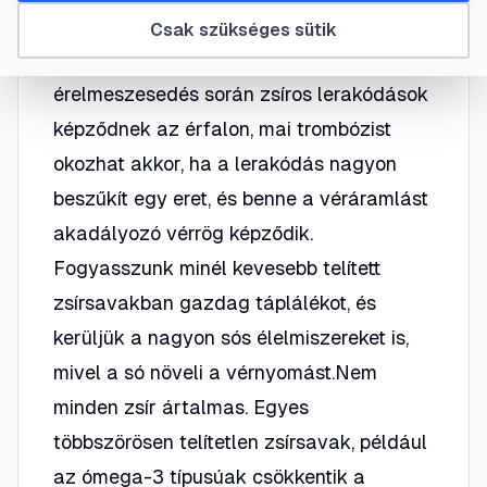
tartalmazó étrend csökkenti az
Csak szükséges sütik
érelmeszesedés veszélyét. Az
érelmeszesedés során zsíros lerakódások
képződnek az érfalon, mai trombózist
okozhat akkor, ha a lerakódás nagyon
beszűkít egy eret, és benne a véráramlást
akadályozó vérrög képződik.
Fogyasszunk minél kevesebb telített
zsírsavakban gazdag táplálékot, és
kerüljük a nagyon sós élelmiszereket is,
mivel a só növeli a vérnyomást.Nem
minden zsír ártalmas. Egyes
többszörösen telítetlen zsírsavak, például
az ómega-3 típusúak csökkentik a