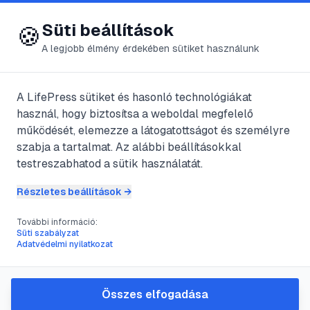
😍 LifePress
Bejelentkezés
Süti beállítások
🍪
A legjobb élmény érdekében sütiket használunk
A LifePress sütiket és hasonló technológiákat
@
lkakeacogi7
használ, hogy biztosítsa a weboldal megfelelő
2023. február 3.
·
2
perc olvasás
működését, elemezze a látogatottságot és személyre
szabja a tartalmat. Az alábbi beállításokkal
Vérrögképződés
testreszabhatod a sütik használatát.
Részletes beállítások →
#
dohányzás
#
trombózis
#
vérrögképződés
További információ:
#
zsírsavak
Süti szabályzat
Adatvédelmi nyilatkozat
A telített zsírsavakban szegény, rostokban
Összes elfogadása
gazdag, sok zöldséget és gyümölcsöt