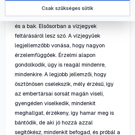
vízöntő. A tűz jegyek: a kos, az oroszlán,
Csak szükséges sütik
és a nyilas. A föld jegyek: a szűz, a bika,
és a bak. Elsősorban a vízjegyek
feltárásáról lesz szó. A vízjegyűek
legjellemzőbb vonása, hogy nagyon
érzelemfüggőek. Érzelmi alapon
gondolkodik, úgy is reagál mindenre,
mindenkire. A legjobb jellemzői, hogy
ösztönösen cselekszik, mély érzésű, így
az embertársai sorsát magán viseli,
gyengéden viselkedik, mindenkit
meghallgat, érzékeny, így hamar meg is
bántódik, de aki jó hozzá azzal
segítőkész, mindenkit befogad, és próbál a