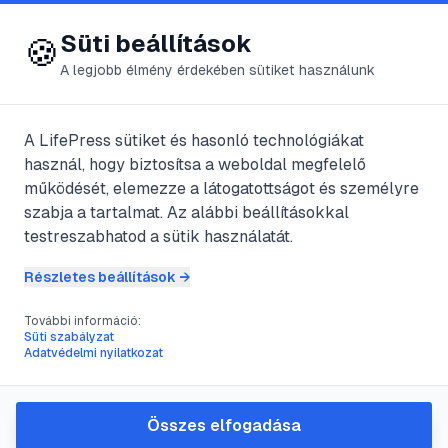
😍 LifePress
Bejelentkezés
Süti beállítások
🍪
A legjobb élmény érdekében sütiket használunk
A LifePress sütiket és hasonló technológiákat
@
Grethe
használ, hogy biztosítsa a weboldal megfelelő
2025. augusztus 12.
·
2
perc olvasás
működését, elemezze a látogatottságot és személyre
szabja a tartalmat. Az alábbi beállításokkal
Víz jegyek
testreszabhatod a sütik használatát.
Részletes beállítások →
#
érzékenyek
#
halak
#
jó- rossz tulajdonások
További információ:
#
lakásuk
Süti szabályzat
Adatvédelmi nyilatkozat
A víz jegyek: a rák, a skorpió, és a halak.
Összes elfogadása
A levegő jegyek: a mérleg, az ikrek, és a