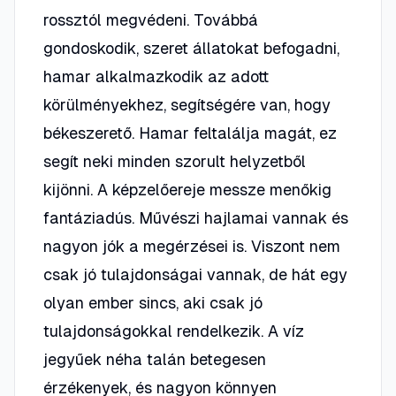
rossztól megvédeni. Továbbá
gondoskodik, szeret állatokat befogadni,
hamar alkalmazkodik az adott
körülményekhez, segítségére van, hogy
békeszerető. Hamar feltalálja magát, ez
segít neki minden szorult helyzetből
kijönni. A képzelőereje messze menőkig
fantáziadús. Művészi hajlamai vannak és
nagyon jók a megérzései is. Viszont nem
csak jó tulajdonságai vannak, de hát egy
olyan ember sincs, aki csak jó
tulajdonságokkal rendelkezik. A víz
jegyűek néha talán betegesen
érzékenyek, és nagyon könnyen