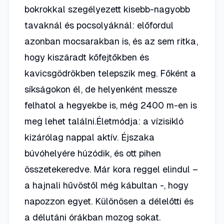
bokrokkal szegélyezett kisebb-nagyobb
tavaknál és pocsolyáknál: előfordul
azonban mocsarakban is, és az sem ritka,
hogy kiszáradt kőfejtőkben és
kavicsgödrökben telepszik meg. Főként a
síkságokon él, de helyenként messze
felhatol a hegyekbe is, még 2400 m-en is
meg lehet találni.Életmódja: a vízisikló
kizárólag nappal aktív. Éjszaka
búvóhelyére húzódik, és ott pihen
összetekeredve. Már kora reggel elindul –
a hajnali hűvöstől még kábultan -, hogy
napozzon egyet. Különösen a délelőtti és
a délutáni órákban mozog sokat.