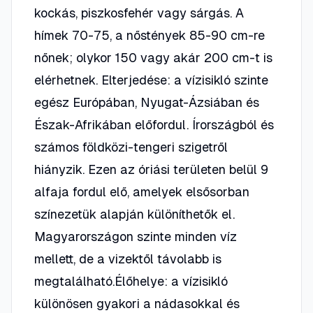
kockás, piszkosfehér vagy sárgás. A
hímek 70-75, a nőstények 85-90 cm-re
nőnek; olykor 150 vagy akár 200 cm-t is
elérhetnek. Elterjedése: a vízisikló szinte
egész Európában, Nyugat-Ázsiában és
Észak-Afrikában előfordul. Írországból és
számos földközi-tengeri szigetről
hiányzik. Ezen az óriási területen belül 9
alfaja fordul elő, amelyek elsősorban
színezetük alapján különíthetők el.
Magyarországon szinte minden víz
mellett, de a vizektől távolabb is
megtalálható.Élőhelye: a vízisikló
különösen gyakori a nádasokkal és