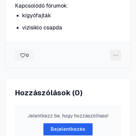
Kapcsolódó fórumok:
kígyófajták
vizisiklo csapda
0
Hozzászólások (
0
)
Jelentkezz be, hogy hozzászólhass!
Bejelentkezés