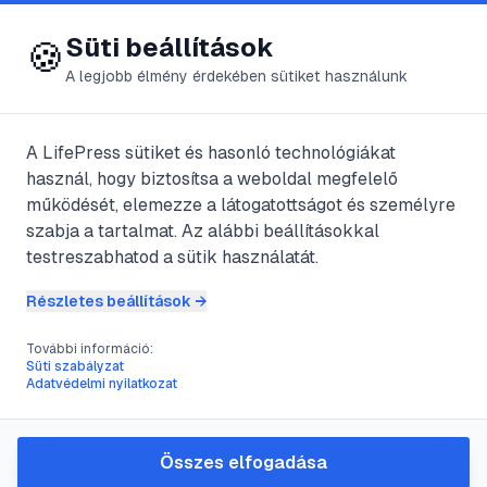
😍 LifePress
Bejelentkezés
Süti beállítások
🍪
A legjobb élmény érdekében sütiket használunk
A LifePress sütiket és hasonló technológiákat
@
hinet
használ, hogy biztosítsa a weboldal megfelelő
2024. augusztus 6.
·
3
perc olvasás
működését, elemezze a látogatottságot és személyre
szabja a tartalmat. Az alábbi beállításokkal
Vízisikló Natrix
testreszabhatod a sütik használatát.
natrix
Részletes beállítások →
jellegzetességei
További információ:
Süti szabályzat
Adatvédelmi nyilatkozat
#
életmódja
#
élőhelye
#
hüllő
#
kígyó
Összes elfogadása