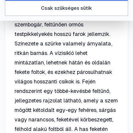
Jegyei: nagy, izmos sikló, ovális, a nyaktól
Csak szükséges sütik
élesen elhatárolt fej, nagy szem, kerek
szembogár, feltűnően ormós
testpikkelyekés hosszú farok jellemzik.
Színezete a szürke valamely árnyalata,
ritkán barnás. A vízisikló lehet
mintázatlan, lehetnek hátán és oldalán
fekete foltok, és ezekhez párosulhatnak
világos hosszanti csíkok is. Fején
rendszerint egy többé-kevésbé feltűnő,
jellegzetes rajzolat látható, amely a szem
mögött kétoldalt egy-egy fehéres, sárgás
vagy narancsos, feketével körbeszegett,
félhold alakú foltból áll. A has feketén