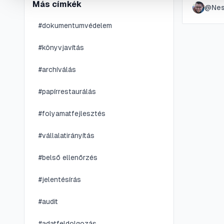
Más címkék
@
Nes
hallgatá
vonások 
#
dokumentumvédelem
#
könyvjavítás
#
archíválás
#
papírrestaurálás
#
folyamatfejlesztés
#
vállalatirányítás
#
belső ellenőrzés
#
jelentésírás
#
audit
#
adatfeldolgozás