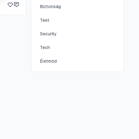
ntok és
Biztonság
Test
Security
Tech
Életmód