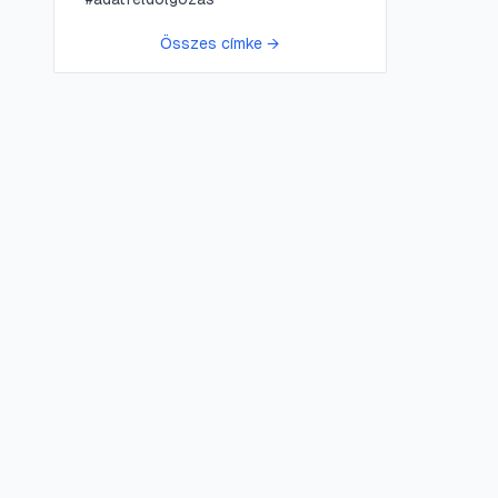
Összes címke →
😍 LifePress