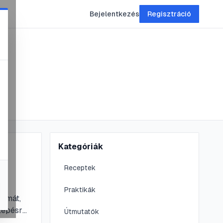
Bejelentkezés
Regisztráció
Kategóriák
Receptek
Praktikák
ormát,
 lépésre
Útmutatók
uszta