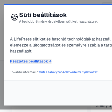
😍 LifePress
Süti beállítások
🍪
A legjobb élmény érdekében sütiket használunk
← Összes címke
🏷️
#
készségfejleszté
A LifePress sütiket és hasonló technológiákat használ
elemezze a látogatottságot és személyre szabja a tarta
1
cikk található ezzel a címkével
használatát.
Részletes beállítások →
További információ:
Süti szabályzat
•
Adatvédelmi nyilatkozat
Címke információ
#
Morse-k
A Mor
Név:
készségfejlesztés
Cikkek száma:
1
pont
Slug:
keszsegfejlesztes
Fedezze 
amely a 
bemutat