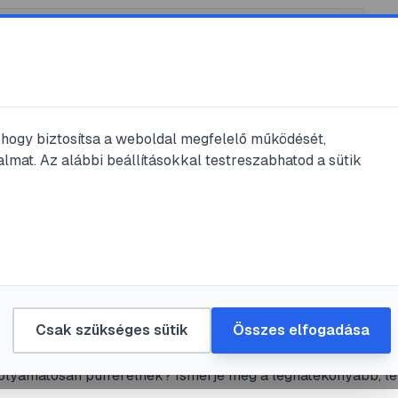
, hogy biztosítsa a weboldal megfelelő működését,
lmat. Az alábbi beállításokkal testreszabhatod a sütik
rsítótár törlése
#
streaming
#
hibaelhárítás
u gyorsítótárának törlése: útmutató 
teljesítményért
Csak szükséges sütik
Összes elfogadása
lja, hogy Roku eszköze lelassult, az alkalmazások lefagyn
olyamatosan pufferelnek? Ismerje meg a leghatékonyabb, lé
bemutatott módszereket a gyorsítótár törlésére, amelyekke