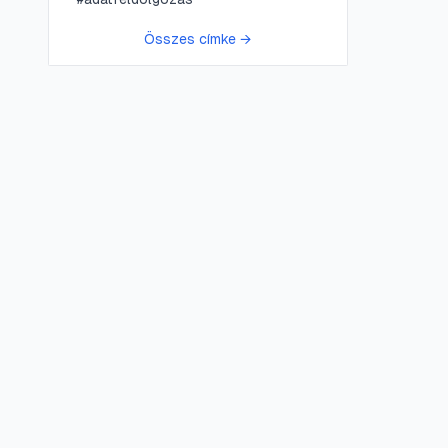
Összes címke →
😍 LifePress