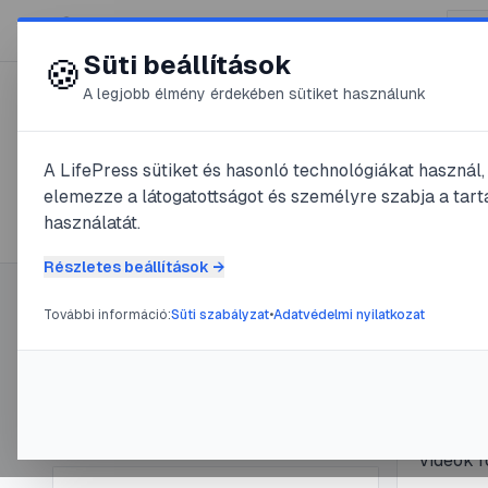
😍 LifePress
Süti beállítások
🍪
A legjobb élmény érdekében sütiket használunk
← Összes címke
🏷️
#
lassulás
A LifePress sütiket és hasonló technológiákat használ
elemezze a látogatottságot és személyre szabja a tarta
1
cikk található ezzel a címkével
használatát.
Részletes beállítások →
További információ:
Süti szabályzat
•
Adatvédelmi nyilatkozat
Címke információ
#
Roku
#
gyo
A Rok
Név:
lassulás
Cikkek száma:
1
jobb 
Slug:
lassulas
Tapaszta
videók f
lépésre 