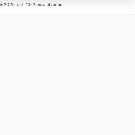
e
•
2025. okt. 13.
•
2
perc olvasás
en és gyorsan visszaállíthatja streaming eszköze optimális
ményét.