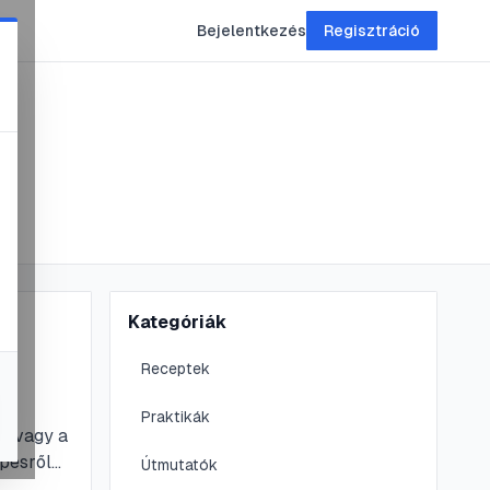
Bejelentkezés
Regisztráció
Kategóriák
a
Receptek
Praktikák
ak vagy a
pésről-
Útmutatók
l