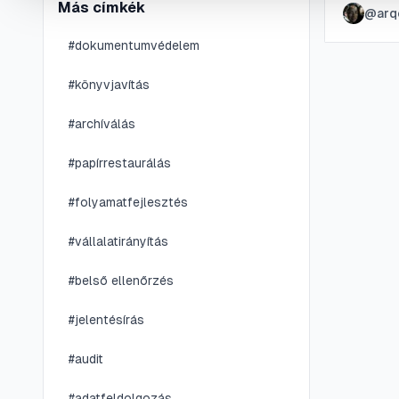
Más címkék
@
arq
egyszerű
teljesít
#
dokumentumvédelem
#
könyvjavítás
#
archíválás
#
papírrestaurálás
#
folyamatfejlesztés
#
vállalatirányítás
#
belső ellenőrzés
#
jelentésírás
#
audit
#
adatfeldolgozás