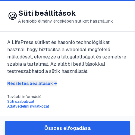
😍 LifePress
Bejelentkezés
Süti beállítások
🍪
A legjobb élmény érdekében sütiket használunk
← Összes címke
#
perifériás
A LifePress sütiket és hasonló technológiákat
🏷️
használ, hogy biztosítsa a weboldal megfelelő
neuropátia
működését, elemezze a látogatottságot és személyre
szabja a tartalmat. Az alábbi beállításokkal
1
cikk található ezzel a címkével
testreszabhatod a sütik használatát.
Részletes beállítások →
További információ:
#
neuropátia
#
lábfájdalom
#
idegkárosodás
Süti szabályzat
#
cukorbetegség szövődményei
Adatvédelmi nyilatkozat
A láb neuropátia kezelése:
átfogó útmutató a tünetek
Összes elfogadása
enyhítésére