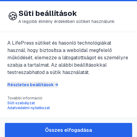
😍 LifePress
Bejelentkezés
Süti beállítások
🍪
A legjobb élmény érdekében sütiket használunk
← Összes címke
🏷️
#
textil
A LifePress sütiket és hasonló technológiákat
használ, hogy biztosítsa a weboldal megfelelő
működését, elemezze a látogatottságot és személyre
1
cikk található ezzel a címkével
szabja a tartalmat. Az alábbi beállításokkal
testreszabhatod a sütik használatát.
Részletes beállítások →
#
gyapjú
#
kártolás
#
fonás
#
kézművesség
További információ:
A gyapjú kártolásának
Süti szabályzat
Adatvédelmi nyilatkozat
művészete: útmutató
kezdőknek és haladóknak
Összes elfogadása
Ismerd meg a gyapjúfeldolgozás egyik