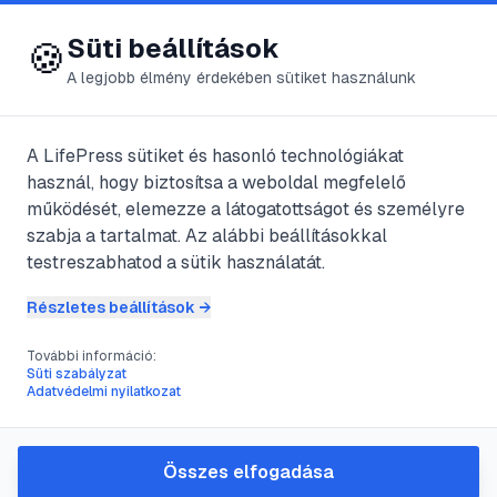
😍 LifePress
Bejelentkezés
Süti beállítások
🍪
A legjobb élmény érdekében sütiket használunk
← Összes címke
🏷️
#
udvarlás
A LifePress sütiket és hasonló technológiákat
használ, hogy biztosítsa a weboldal megfelelő
működését, elemezze a látogatottságot és személyre
1
cikk található ezzel a címkével
szabja a tartalmat. Az alábbi beállításokkal
testreszabhatod a sütik használatát.
Részletes beállítások →
#
párkapcsolat
#
csillagjegy
#
Bak nő
#
randizás
További információ:
Hogyan érd el, hogy egy Bak nő
Süti szabályzat
Adatvédelmi nyilatkozat
kezdeményezzen
Egy Bak nőt meghódítani nem a gyors
győzelmekről, hanem a türelmes, stratégiai
Összes elfogadása
építkezésről szól. Ha szeretnéd, hogy ő tegye meg