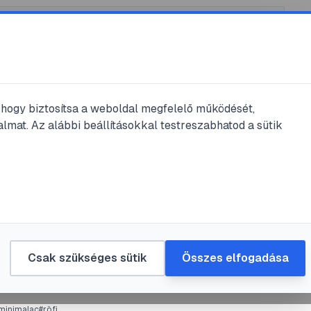
k
/
@
arturlight
, hogy biztosítsa a weboldal megfelelő működését,
light
bejegyzései
lmat. Az alábbi beállításokkal testreszabhatod a sütik
jegyzés
ulat
#
sokáig vendégszínészek
y Színház
Csak szükséges sütik
Összes elfogadása
17. júl. 1.
•
1
perc olvasás
minimalac
#
röfi