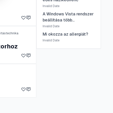
Invalid Date
A Windows Vista rendszer
beállítása több
monitorhoz
Invalid Date
ítástechnika
Mi okozza az allergiát?
Invalid Date
torhoz