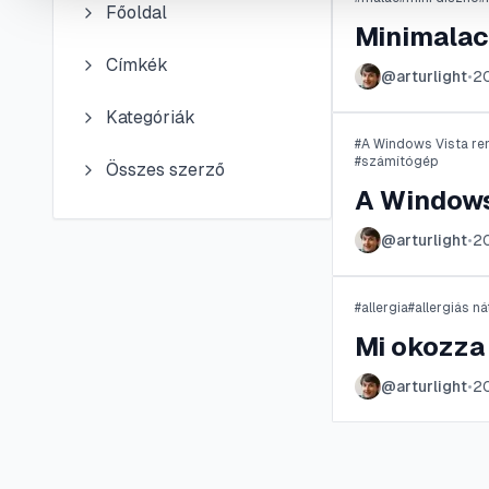
Főoldal
Minimalac
Címkék
@
arturlight
•
20
Kategóriák
#
A Windows Vista re
#
számítógép
Összes szerző
A Windows
@
arturlight
•
20
#
allergia
#
allergiás ná
Mi okozza 
@
arturlight
•
20