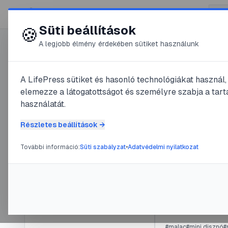
😍 LifePress
Süti beállítások
🍪
A legjobb élmény érdekében sütiket használunk
Főoldal
/
Szerző
A LifePress sütiket és hasonló technológiákat használ
@
artur
elemezze a látogatottságot és személyre szabja a tarta
használatát.
4
publikált be
@
arturlight
Részletes beállítások →
4
publikált bejegyzés
További információ:
Süti szabályzat
•
Adatvédelmi nyilatkozat
#
'93-tól állandó társ
Tag
2025. október
óta
Vörösmart
@
arturlight
•
20
Navigáció
#
malac
#
mini disznó
#