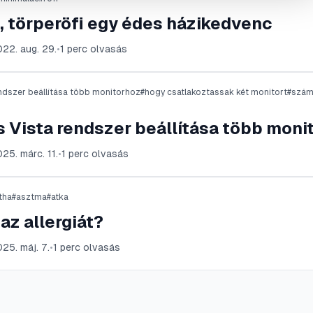
, törperöfi egy édes házikedvenc
22. aug. 29.
•
1
perc olvasás
ndszer beállítása több monitorhoz
#
hogy csatlakoztassak két monitort
#
szám
 Vista rendszer beállítása több moni
25. márc. 11.
•
1
perc olvasás
tha
#
asztma
#
atka
az allergiát?
25. máj. 7.
•
1
perc olvasás