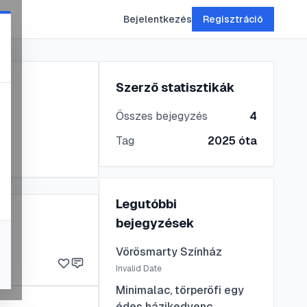
Bejelentkezés
Regisztráció
Szerző statisztikák
Összes bejegyzés
4
Tag
2025
óta
Legutóbbi
bejegyzések
Vörösmarty Színház
Invalid Date
Minimalac, törperöfi egy
édes házikedvenc