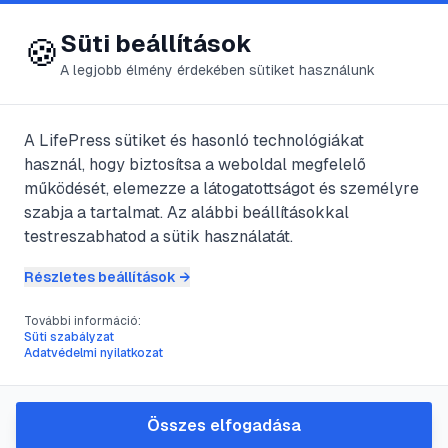
😍 LifePress
Bejelentkezés
Süti beállítások
🍪
A legjobb élmény érdekében sütiket használunk
← Összes kategória
📁
Egzotikus állatok
A LifePress sütiket és hasonló technológiákat
használ, hogy biztosítsa a weboldal megfelelő
működését, elemezze a látogatottságot és személyre
4
cikk található ebben a kategóriában
szabja a tartalmat. Az alábbi beállításokkal
testreszabhatod a sütik használatát.
Részletes beállítások →
#
csiga
#
csigaház
#
puhatestűek
További információ:
Csigák
Süti szabályzat
Adatvédelmi nyilatkozat
@
NegyedikGrfn
•
2025. okt. 2.
•
1
perc olvasás
Összes elfogadása
#
akvárium
#
csigák
#
puhatestűek