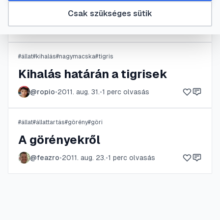
Az almacsiga
Csak szükséges sütik
@
tank
•
2011. szept. 4.
•
1
perc olvasás
#
állat
#
kihalás
#
nagymacska
#
tigris
Kihalás határán a tigrisek
@
ropio
•
2011. aug. 31.
•
1
perc olvasás
#
állat
#
állattartás
#
görény
#
göri
A görényekről
@
feazro
•
2011. aug. 23.
•
1
perc olvasás