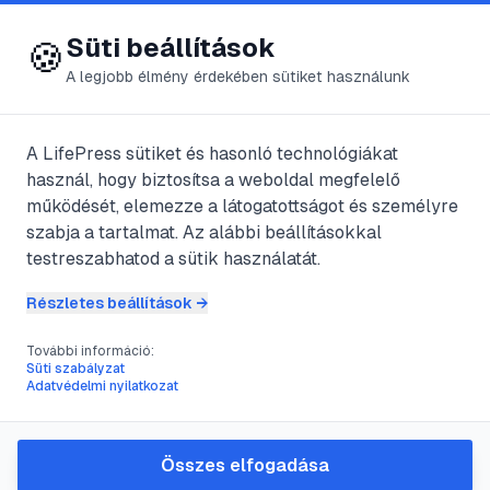
😍 LifePress
Bejelentkezés
Süti beállítások
🍪
A legjobb élmény érdekében sütiket használunk
← Összes címke
🏷️
#
lámpás
A LifePress sütiket és hasonló technológiákat
használ, hogy biztosítsa a weboldal megfelelő
működését, elemezze a látogatottságot és személyre
1
cikk található ezzel a címkével
szabja a tartalmat. Az alábbi beállításokkal
testreszabhatod a sütik használatát.
Részletes beállítások →
#
DIY
#
kert
#
újrahasznosítás
#
lámpás
További információ:
Kerti lámpások készítése
Süti szabályzat
Adatvédelmi nyilatkozat
újrahasznosított
konzervdobozokból
Összes elfogadása
Ne dobja ki a kiürült konzervdobozokat! Néhány