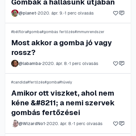
Gombák a hallásunk útjában
@
planet
•
2020. ápr. 9.
•
1
perc olvasás
#
bélflóra
#
gomba
#
gombás fertőzés
#
immunrendszer
Most akkor a gomba jó vagy
rossz?
@
labamba
•
2020. ápr. 8.
•
1
perc olvasás
#
candida
#
fertőzés
#
gomba
#
hüvely
Amikor ott viszket, ahol nem
kéne &#8211; a nemi szervek
gombás fertőzései
@
WizardNo1
•
2020. ápr. 8.
•
1
perc olvasás