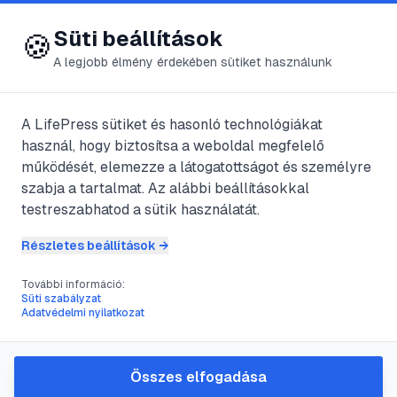
😍 LifePress
Bejelentkezés
Süti beállítások
🍪
A legjobb élmény érdekében sütiket használunk
← Összes kategória
📁
Gombás betegségek
A LifePress sütiket és hasonló technológiákat
használ, hogy biztosítsa a weboldal megfelelő
működését, elemezze a látogatottságot és személyre
38
cikk található ebben a kategóriában
szabja a tartalmat. Az alábbi beállításokkal
testreszabhatod a sütik használatát.
Részletes beállítások →
#
fertőzés
#
gomba
#
megelőzés
#
tisztálkodás
További információ:
A bőr gombás megbetegedése
Süti szabályzat
Adatvédelmi nyilatkozat
@
groszl
•
2020. ápr. 18.
•
1
perc olvasás
Összes elfogadása
#
candida
#
fertőzés
#
gombás fertőzés
#
lúgos kémhatás