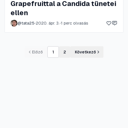
Grapefruittal a Candida tünetei
ellen
@
tata25
•
2020. ápr. 3.
•
1
perc olvasás
Előző
1
2
Következő