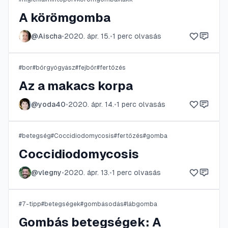
A körömgomba
@
Aischa
•
2020. ápr. 15.
•
1
perc olvasás
#
bor
#
bőrgyógyász
#
fejbőr
#
fertőzés
Az a makacs korpa
@
yoda40
•
2020. ápr. 14.
•
1
perc olvasás
#
betegség
#
Coccidiodomycosis
#
fertőzés
#
gomba
Coccidiodomycosis
@
vlegny
•
2020. ápr. 13.
•
1
perc olvasás
#
7-tipp
#
betegségek
#
gombásodás
#
lábgomba
Gombás betegségek: A