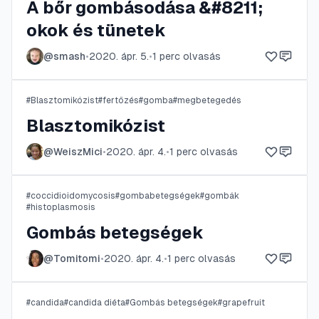
A bőr gombásodása &#8211;
okok és tünetek
@
smash
•
2020. ápr. 5.
•
1
perc olvasás
#
Blasztomikózist
#
fertőzés
#
gomba
#
megbetegedés
Blasztomikózist
@
WeiszMici
•
2020. ápr. 4.
•
1
perc olvasás
#
coccidioidomycosis
#
gombabetegségek
#
gombák
#
histoplasmosis
Gombás betegségek
@
Tomitomi
•
2020. ápr. 4.
•
1
perc olvasás
#
candida
#
candida diéta
#
Gombás betegségek
#
grapefruit