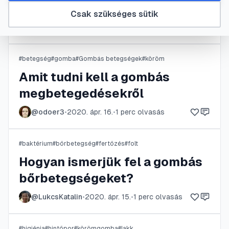
Gombás fertőzések
Csak szükséges sütik
@
referee
•
2020. ápr. 17.
•
1
perc olvasás
#
betegség
#
gomba
#
Gombás betegségek
#
köröm
Amit tudni kell a gombás
megbetegedésekről
@
odoer3
•
2020. ápr. 16.
•
1
perc olvasás
#
baktérium
#
bőrbetegség
#
fertőzés
#
folt
Hogyan ismerjük fel a gombás
bőrbetegségeket?
@
LukcsKatalin
•
2020. ápr. 15.
•
1
perc olvasás
#
higiénia
#
hintőpor
#
körömgomba
#
lakk