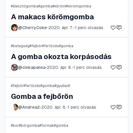
#
élesztőgomba
#
gomba
#
köröm
#
körömgomba
A makacs körömgomba
@
CherryCoke
•
2020. ápr. 7.
•
1
perc olvasás
#
betegség
#
fejbőr
#
fertőzés
#
gomba
A gomba okozta korpásodás
@
cinkapanna
•
2020. ápr. 6.
•
1
perc olvasás
#
fejbőr
#
fertőzés
#
gomba
#
gyulladt
Gomba a fejbőrön
@
Andrea2
•
2020. ápr. 6.
•
1
perc olvasás
#
bor
#
bőrgomba
#
formák
#
gomba