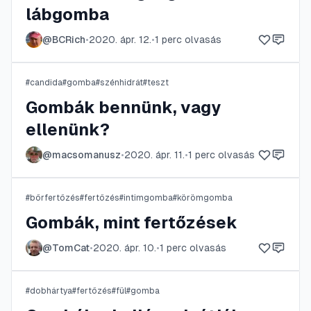
lábgomba
@
BCRich
•
2020. ápr. 12.
•
1
perc olvasás
#
candida
#
gomba
#
szénhidrát
#
teszt
Gombák bennünk, vagy
ellenünk?
@
macsomanusz
•
2020. ápr. 11.
•
1
perc olvasás
#
bőrfertőzés
#
fertőzés
#
intimgomba
#
körömgomba
Gombák, mint fertőzések
@
TomCat
•
2020. ápr. 10.
•
1
perc olvasás
#
dobhártya
#
fertőzés
#
fül
#
gomba