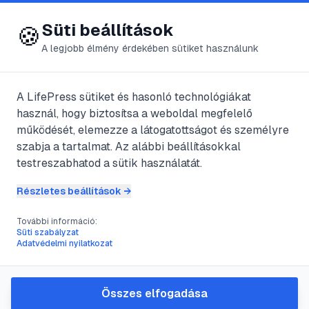
😍 LifePress
Bejelentkezés
Süti beállítások
🍪
A legjobb élmény érdekében sütiket használunk
← Összes kategória
📁
Repülés
A LifePress sütiket és hasonló technológiákat
használ, hogy biztosítsa a weboldal megfelelő
működését, elemezze a látogatottságot és személyre
1
cikk található ebben a kategóriában
szabja a tartalmat. Az alábbi beállításokkal
testreszabhatod a sütik használatát.
Részletes beállítások →
#
füldugulás
#
repülés
További információ:
Hogyan kerüljük el a
Süti szabályzat
Adatvédelmi nyilatkozat
füldugulást repülés közben?
@
Norbika
•
2011. aug. 29.
•
1
perc olvasás
Összes elfogadása