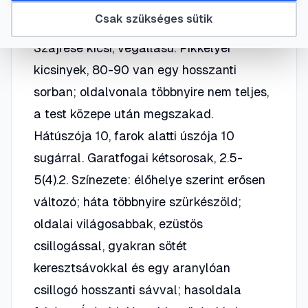
teste erősen nyújtott, csaknem kerekded,
Csak szükséges sütik
csak a faroknyél lapított oldalról.
Szájrése kicsi, végállású. Pikkelyei
kicsinyek, 80-90 van egy hosszanti
sorban; oldalvonala többnyire nem teljes,
a test közepe után megszakad.
Hátúszója 10, farok alatti úszója 10
sugárral. Garatfogai kétsorosak, 2.5-
5(4).2. Színezete: élőhelye szerint erősen
változó; háta többnyire szürkészöld;
oldalai világosabbak, ezüstös
csillogással, gyakran sötét
keresztsávokkal és egy aranylóan
csillogó hosszanti sávval; hasoldala