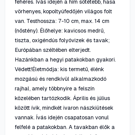
fehéres. Ívás idején a hím sötétebb, hasa
vörhenyes, kopoltyúfedőjén világos folt
van. Testhossza: 7-10 cm, max. 14 cm
(nőstény). Élőhelye: kavicsos medrű,
tiszta, oxigéndús folyóvizek és tavak;
Európában széltében elterjedt.
Hazánkban a hegyi patakokban gyakori.
Védett!Életmódja: kis termetű, élénk
mozgású és rendkívül alkalmazkodó
rajhal, amely többnyire a felszín
közelében tartózkodik. Április és július
között ívik, mindkét ivaron nászkiütések
vannak. Ívás idején csapatosan vonul
felfelé a patakokban. A tavakban élők a