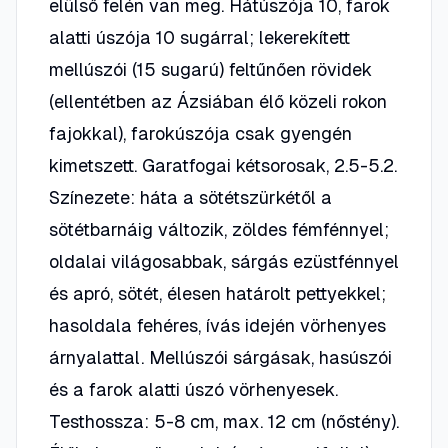
elülső felén van meg. Hátúszója 10, farok
alatti úszója 10 sugárral; lekerekített
mellúszói (15 sugarú) feltűnően rövidek
(ellentétben az Ázsiában élő közeli rokon
fajokkal), farokúszója csak gyengén
kimetszett. Garatfogai kétsorosak, 2.5-5.2.
Színezete: háta a sötétszürkétől a
sötétbarnáig változik, zöldes fémfénnyel;
oldalai világosabbak, sárgás ezüstfénnyel
és apró, sötét, élesen határolt pettyekkel;
hasoldala fehéres, ívás idején vörhenyes
árnyalattal. Mellúszói sárgásak, hasúszói
és a farok alatti úszó vörhenyesek.
Testhossza: 5-8 cm, max. 12 cm (nőstény).