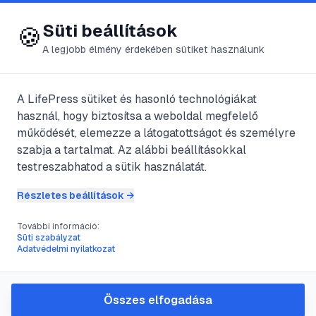
😍 LifePress
Bejelentkezés
Süti beállítások
🍪
A legjobb élmény érdekében sütiket használunk
A LifePress sütiket és hasonló technológiákat
@
haver
használ, hogy biztosítsa a weboldal megfelelő
2025. szeptember 20.
·
4
perc olvasás
működését, elemezze a látogatottságot és személyre
szabja a tartalmat. Az alábbi beállításokkal
A Fürge és a
testreszabhatod a sütik használatát.
Poznan cselle
Részletes beállítások →
További információ:
Süti szabályzat
#
állatok
#
cselle
#
életmódja
#
élőhelye
Adatvédelmi nyilatkozat
Fürge cselle Phoxinus phoxinusJegyei:
Összes elfogadása