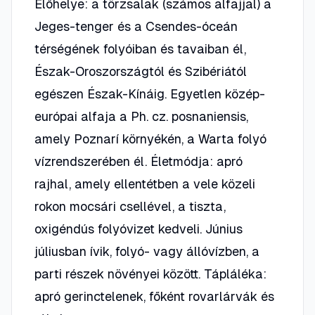
Élőhelye: a törzsalak (számos alfajjal) a
Jeges-tenger és a Csendes-óceán
térségének folyóiban és tavaiban él,
Észak-Oroszországtól és Szibériától
egészen Észak-Kínáig. Egyetlen közép-
európai alfaja a Ph. cz. posnaniensis,
amely Poznarí környékén, a Warta folyó
vízrendszerében él. Életmódja: apró
rajhal, amely ellentétben a vele közeli
rokon mocsári csellével, a tiszta,
oxigéndús folyóvizet kedveli. Június
júliusban ívik, folyó- vagy állóvízben, a
parti részek növényei között. Tápláléka:
apró gerinctelenek, főként rovarlárvák és