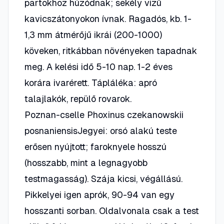
partokhoz húzódnak; sekély vizű
kavicszátonyokon ívnak. Ragadós, kb. 1-
1,3 mm átmérőjű ikrái (200-1000)
köveken, ritkábban növényeken tapadnak
meg. A kelési idő 5-10 nap. 1-2 éves
korára ivarérett. Tápláléka: apró
talajlakók, repülő rovarok.
Poznan-cselle Phoxinus czekanowskii
posnaniensisJegyei: orsó alakú teste
erősen nyújtott; faroknyele hosszú
(hosszabb, mint a legnagyobb
testmagasság). Szája kicsi, végállású.
Pikkelyei igen aprók, 90-94 van egy
hosszanti sorban. Oldalvonala csak a test