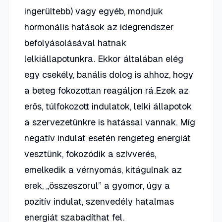
ingerültebb) vagy egyéb, mondjuk
hormonális hatások az idegrendszer
befolyásolásával hatnak
lelkiállapotunkra. Ekkor általában elég
egy csekély, banális dolog is ahhoz, hogy
a beteg fokozottan reagáljon rá.Ezek az
erős, túlfokozott indulatok, lelki állapotok
a szervezetünkre is hatással vannak. Míg
negatív indulat esetén rengeteg energiát
vesztünk, fokozódik a szívverés,
emelkedik a vérnyomás, kitágulnak az
erek, „összeszorul” a gyomor, úgy a
pozitív indulat, szenvedély hatalmas
energiát szabadíthat fel.