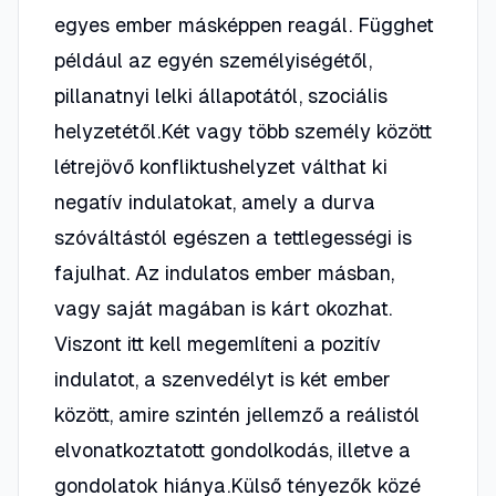
egyes ember másképpen reagál. Függhet
például az egyén személyiségétől,
pillanatnyi lelki állapotától, szociális
helyzetétől.Két vagy több személy között
létrejövő konfliktushelyzet válthat ki
negatív indulatokat, amely a durva
szóváltástól egészen a tettlegességi is
fajulhat. Az indulatos ember másban,
vagy saját magában is kárt okozhat.
Viszont itt kell megemlíteni a pozitív
indulatot, a szenvedélyt is két ember
között, amire szintén jellemző a reálistól
elvonatkoztatott gondolkodás, illetve a
gondolatok hiánya.Külső tényezők közé