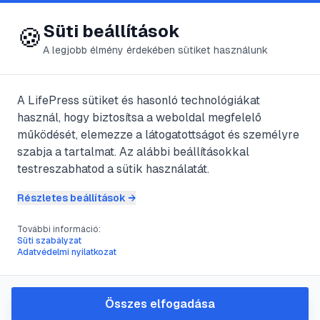
😍 LifePress
Bejelentkezés
Süti beállítások
🍪
A legjobb élmény érdekében sütiket használunk
A LifePress sütiket és hasonló technológiákat
@
Tyrannosaurus
használ, hogy biztosítsa a weboldal megfelelő
2024. szeptember 12.
·
4
perc olvasás
működését, elemezze a látogatottságot és személyre
szabja a tartalmat. Az alábbi beállításokkal
Affektus
testreszabhatod a sütik használatát.
Részletes beállítások →
#
gondolkodás
#
indulat
#
szenvedély
További információ:
#
szervi elváltozások
Süti szabályzat
Adatvédelmi nyilatkozat
Latin kifejezés, magyar jelentése indulat.
Összes elfogadása
Fokozott érzelem, szenvedély hirtelen