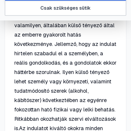
fellobbanása. Az indulat a lelki
Csak szükséges sütik
folyamatokkal összefüggő reakciónk,
valamilyen, általában külső tényező által
az emberre gyakorolt hatás
következménye. Jellemző, hogy az indulat
hirtelen szabadul el a személyben, a
reális gondolkodás, és a gondolatok ekkor
háttérbe szorulnak. Ilyen külső tényező
lehet személy vagy környezeti, valamint
tudatmódosító szerek (alkohol,
kábítószer) következtében az egyénre
fokozottan ható fizikai vagy lelki behatás.
Ritkábban okozhatják szervi elváltozások
is.Az indulatot kiváltó okokra minden