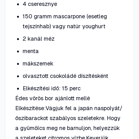
4 cseresznye
150 gramm mascarpone (esetleg
tejszínhab) vagy natúr youghurt
2 kanál méz
menta
mákszemek
olvasztott csokoládé díszítésként
Elkészítési idő: 15 perc
Édes vörös bor ajánlott mellé
Elkészítése:Vágjuk fel a japán naspolyát/
őszibarackot szabályos szeletekre. Hogy
a gyümölcs meg ne barnuljon, helyezzük
a szeleteket citromos vízbe.Keverjük