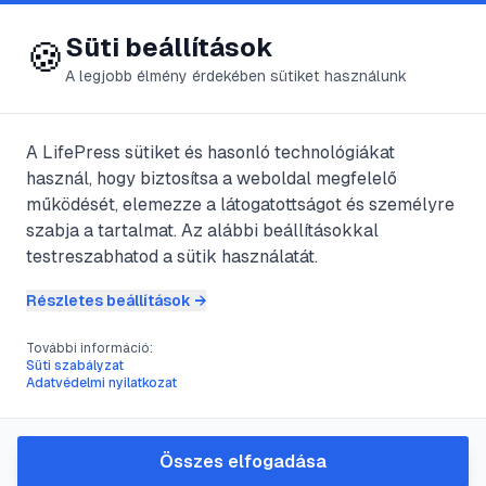
😍 LifePress
Bejelentkezés
Süti beállítások
🍪
A legjobb élmény érdekében sütiket használunk
@
seven
A LifePress sütiket és hasonló technológiákat
2017. július 21.
·
5
perc olvasás
használ, hogy biztosítsa a weboldal megfelelő
működését, elemezze a látogatottságot és személyre
Hideg receptek
szabja a tartalmat. Az alábbi beállításokkal
testreszabhatod a sütik használatát.
forró nyárra
Részletes beállítások →
&#8211;
További információ:
Gyümölcssaláta
Süti szabályzat
Adatvédelmi nyilatkozat
japán naspolyából
vagy őszibarackból
Összes elfogadása