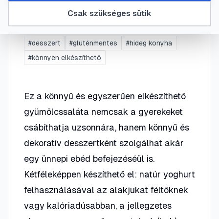
és cseresznyéből
Csak szükséges sütik
#
desszert
#
gluténmentes
#
hideg konyha
#
könnyen elkészíthető
Ez a könnyű és egyszerűen elkészíthető
gyümölcssaláta nemcsak a gyerekeket
csábíthatja uzsonnára, hanem könnyű és
dekoratív desszertként szolgálhat akár
egy ünnepi ebéd befejezéséül is.
Kétféleképpen készíthető el: natúr yoghurt
felhasználásával az alakjukat féltőknek
vagy kalóriadúsabban, a jellegzetes