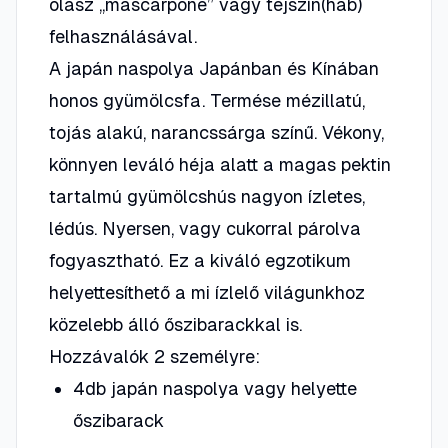
olasz „mascarpone” vagy tejszín(hab)
felhasználásával.
A japán naspolya Japánban és Kínában
honos gyümölcsfa. Termése mézillatú,
tojás alakú, narancssárga színű. Vékony,
könnyen leváló héja alatt a magas pektin
tartalmú gyümölcshús nagyon ízletes,
lédús. Nyersen, vagy cukorral párolva
fogyasztható. Ez a kiváló egzotikum
helyettesíthető a mi ízlelő világunkhoz
közelebb álló őszibarackkal is.
Hozzávalók 2 személyre:
4db japán naspolya vagy helyette
őszibarack