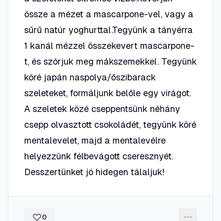
össze a mézet a mascarpone-vel, vagy a
sűrű natúr yoghurttal.Tegyünk a tányérra
1 kanál mézzel összekevert mascarpone-
t, és szórjuk meg mákszemekkel. Tegyünk
köré japán naspolya/őszibarack
szeleteket, formáljunk belőle egy virágot.
A szeletek közé cseppentsünk néhány
csepp olvasztott csokoládét, tegyünk köré
mentalevelet, majd a mentalevélre
helyezzünk félbevágott cseresznyét.
Desszertünket jó hidegen tálaljuk!
0