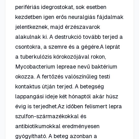
perifériás idegrostokat, sok esetben
kezdetben igen erős neuralgiás fájdalmak
jelentkeznek, majd érzészavarok
alakulnak ki. A destrukció tovább terjed a
csontokra, a szemre és a gégére.A leprát
a tuberkulózis kórokozójával rokon,
Mycobacterium lepreae nevű baktérium
okozza. A fertőzés valószínűleg testi
kontaktus útján terjed. A betegség
lappangási ideje két hónaptól akár húsz
évig is terjedhet.Az időben felismert lepra
szulfon-származékokkal és
antibiotikumokkal eredményesen
gyógyítható. A beteg azonban a