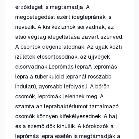
érzőideget is megtámadja. A
megbetegedést ezért idegleprának is
nevezik. A kis kézizmok sorvadnak, az
alsó végtag idegellátása zavart szenved.
A csontok degenerálódnak. Az ujjak közti
ízületek elcsontosodnak, az ujjvégek
elsorvadnak.Leprómás lepraA leprómás
lepra a tuberkuloid lepránál rosszabb
indulatú, gyorsabb lefolyású. A bőrön
csomók, leprómák jelennek meg. A
számtalan leprabaktériumot tartalmazó
csomók könnyen kifekélyesednek. A haj
és a szemöldök kihullik. A kórokozók a
leprómás lepra esetén is megtámadják a