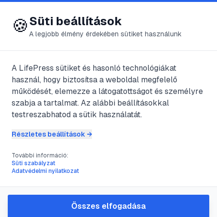
😍 LifePress
Bejelentkezés
Süti beállítások
🍪
A legjobb élmény érdekében sütiket használunk
A LifePress sütiket és hasonló technológiákat
@
Hexi
használ, hogy biztosítsa a weboldal megfelelő
2011. szeptember 27.
·
3
perc olvasás
működését, elemezze a látogatottságot és személyre
szabja a tartalmat. Az alábbi beállításokkal
Lepra
testreszabhatod a sütik használatát.
Részletes beállítások →
#
elcsontosodnak
#
idegrendszer
#
lepra
További információ:
#
megbetegedés
Süti szabályzat
Adatvédelmi nyilatkozat
A lepra krónikus lefolyású, rossz
Összes elfogadása
prognózisú, jellegzetes bőr-,