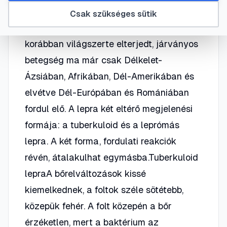
nyálkahártya- és idegrendszeri
Csak szükséges sütik
tünetekkel járó, fertőző betegség.A
korábban világszerte elterjedt, járványos
betegség ma már csak Délkelet-
Ázsiában, Afrikában, Dél-Amerikában és
elvétve Dél-Európában és Romániában
fordul elő. A lepra két eltérő megjelenési
formája: a tuberkuloid és a leprómás
lepra. A két forma, fordulati reakciók
révén, átalakulhat egymásba.Tuberkuloid
lepraA bőrelváltozások kissé
kiemelkednek, a foltok széle sötétebb,
közepük fehér. A folt közepén a bőr
érzéketlen, mert a baktérium az