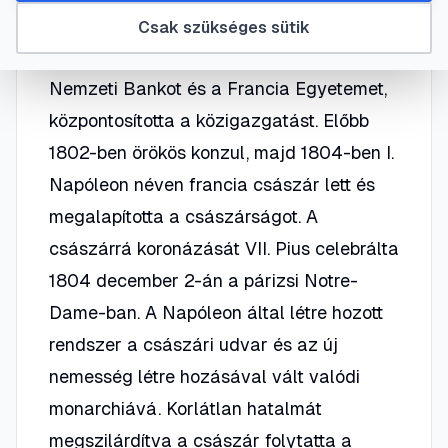
Megformálta a bíró testületet és a
Csak szükséges sütik
bankrendszert, megalapította a Farancia
Nemzeti Bankot és a Francia Egyetemet,
központosította a közigazgatást. Előbb
1802-ben örökös konzul, majd 1804-ben I.
Napóleon néven francia császár lett és
megalapította a császárságot. A
császárrá koronázását VII. Pius celebrálta
1804 december 2-án a párizsi Notre-
Dame-ban. A Napóleon által létre hozott
rendszer a császári udvar és az új
nemesség létre hozásával vált valódi
monarchiává. Korlátlan hatalmát
megszilárdítva a császár folytatta a