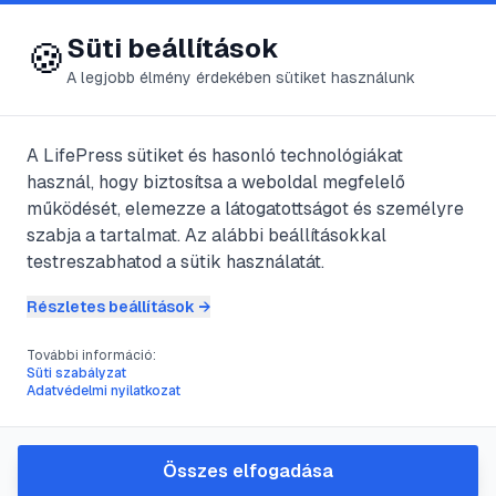
😍 LifePress
Bejelentkezés
Süti beállítások
🍪
A legjobb élmény érdekében sütiket használunk
A LifePress sütiket és hasonló technológiákat
@
littlewonder
használ, hogy biztosítsa a weboldal megfelelő
2011. szeptember 11.
·
3
perc olvasás
működését, elemezze a látogatottságot és személyre
szabja a tartalmat. Az alábbi beállításokkal
Napóleon
testreszabhatod a sütik használatát.
Részletes beállítások →
#
császár
#
háború
#
hatalom
#
Napóleon
További információ:
Süti szabályzat
Adatvédelmi nyilatkozat
Napóleon az uralkodása alatt jelentős
változásokat eszközölt a francia
Összes elfogadása
közigazgatásban és jogrendben.