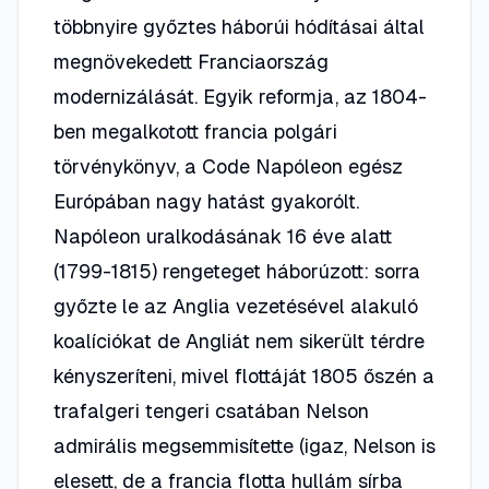
többnyire győztes háborúi hódításai által
megnövekedett Franciaország
modernizálását. Egyik reformja, az 1804-
ben megalkotott francia polgári
törvénykönyv, a Code Napóleon egész
Európában nagy hatást gyakorólt.
Napóleon uralkodásának 16 éve alatt
(1799-1815) rengeteget háborúzott: sorra
győzte le az Anglia vezetésével alakuló
koalíciókat de Angliát nem sikerült térdre
kényszeríteni, mivel flottáját 1805 őszén a
trafalgeri tengeri csatában Nelson
admirális megsemmisítette (igaz, Nelson is
elesett, de a francia flotta hullám sírba