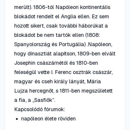
merült). 1806-tól Napóleon kontinentális
blokádot rendelt el Anglia ellen. Ez sem
hozott sikert, csak további háborúkat a
blokádot be nem tartók ellen (1808:
Spanyolország és Portugália) .Napóleon,
hogy dinasztiát alapítson, 1809-ben elvált
Josephin császárnétól és 1810-ben
feleségül vette I. Ferenc osztrák császár,
magyar és cseh király lányát, Mária
Lujza hercegnőt, s 1811-ben megszületett
a fia, a „Sasfiők”.
Kapcsolódó fórumok:
napóleon élete röviden