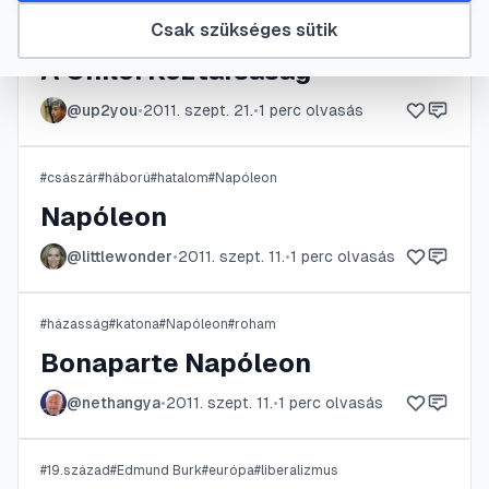
Csak szükséges sütik
#
18. század
#
Chilei Köztársaság
#
Francisco Iavier
#
Joaquín Prieto
A Chilei Köztársaság
@
up2you
•
2011. szept. 21.
•
1
perc olvasás
#
császár
#
háború
#
hatalom
#
Napóleon
Napóleon
@
littlewonder
•
2011. szept. 11.
•
1
perc olvasás
#
házasság
#
katona
#
Napóleon
#
roham
Bonaparte Napóleon
@
nethangya
•
2011. szept. 11.
•
1
perc olvasás
#
19.század
#
Edmund Burk
#
európa
#
liberalizmus