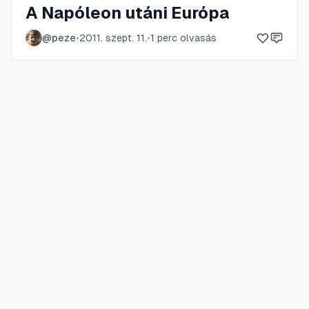
A Napóleon utáni Európa
@
peze
•
2011. szept. 11.
•
1
perc olvasás