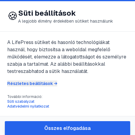
😍 LifePress
Bejelentkezés
Süti beállítások
🍪
A legjobb élmény érdekében sütiket használunk
← Összes címke
🏷️
#
Napóleon
A LifePress sütiket és hasonló technológiákat
használ, hogy biztosítsa a weboldal megfelelő
működését, elemezze a látogatottságot és személyre
5
cikk található ezzel a címkével
szabja a tartalmat. Az alábbi beállításokkal
testreszabhatod a sütik használatát.
Részletes beállítások →
#
A rosettai kő- a fáraók hieroglifái
#
British Múzeum
#
démotikus írás
#
hieroglifák
További információ:
Süti szabályzat
A rosettai kő- a fáraók
Adatvédelmi nyilatkozat
hieroglifái
@
bama
•
2025. jún. 8.
•
1
perc olvasás
Összes elfogadása