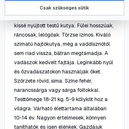
ből származik, de a ma is érvényes
Csak szükséges sütik
standard 1933-ból való. Közepes termetű,
kissé nyújtott testű kutya. Fülei hosszúak,
ráncosak, lelógóak. Törzse izmos. Kiváló
szimatú hajtókutya, még a vaddisznótól
sem riad vissza, bátran megtámadja. A
vadászok kedvelt fajtája. Leginkább nyúl
és őzvadászatokon használják őket.
Szőrzete rövid, sima. Színe fehér,
narancssárga vagy sárga foltokkal.
Testtömege 18-21 kg. 5-9 kölyköt hoz a
világra. Várható élettartama általában
10-14 év. Nagyon értelmesek, könnyen
taníthatók és igen élénkek. Gazdájuk