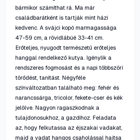
bármikor számíthat rá. Ma már
családbarátként is tartják mint házi
kedvenc. A svájci kopó marmagassága
47-59 cm, a rövidlábúé 33-41 cm.
Erőteljes, nyugodt természetű erőteljes
hanggal rendelkező kutya. Igénylik a
rendszeres fogmosást és a napi többszöri
törődést, tanítást. Négyféle
színváltozatban található meg: fehér és
narancssárga, tricolor, fekete-cser és kék
jelölve. Nagyon ragaszkodnak a
tulajdonosukhoz, a gazdihoz. Feladata
az, hogy felkutassa az éjszakai vadakat,
majd a vadat hangos csaholással hajtsa