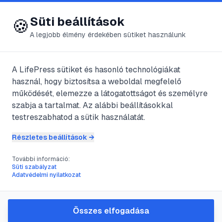
😍 LifePress
Bejelentkezés
Süti beállítások
🍪
A legjobb élmény érdekében sütiket használunk
A LifePress sütiket és hasonló technológiákat
@
isten
használ, hogy biztosítsa a weboldal megfelelő
2024. április 10.
·
2
perc olvasás
működését, elemezze a látogatottságot és személyre
szabja a tartalmat. Az alábbi beállításokkal
Schwyzi kopó
testreszabhatod a sütik használatát.
Részletes beállítások →
#
igényes
#
nyugodt
#
ősi
#
Svájc
További információ:
Süti szabályzat
Adatvédelmi nyilatkozat
Nagy múltú svájci fajta. Vélemények
szerint egyiptomi vadászkutyák
Összes elfogadása
leszármazottja. Az első fajtaleírás 1882-