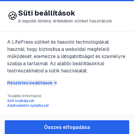
😍 LifePress
Bejelentkezés
Süti beállítások
🍪
A legjobb élmény érdekében sütiket használunk
← Összes címke
🏷️
#
igényes
A LifePress sütiket és hasonló technológiákat
használ, hogy biztosítsa a weboldal megfelelő
működését, elemezze a látogatottságot és személyre
1
cikk található ezzel a címkével
szabja a tartalmat. Az alábbi beállításokkal
testreszabhatod a sütik használatát.
Részletes beállítások →
#
igényes
#
nyugodt
#
ősi
#
Svájc
További információ:
Schwyzi kopó
Süti szabályzat
Adatvédelmi nyilatkozat
@
isten
•
2024. ápr. 10.
•
1
perc olvasás
Összes elfogadása