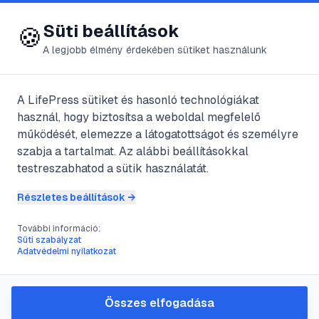
😍 LifePress
Bejelentkezés
Süti beállítások
🍪
A legjobb élmény érdekében sütiket használunk
← Összes címke
🏷️
#
nyugodt
A LifePress sütiket és hasonló technológiákat
használ, hogy biztosítsa a weboldal megfelelő
működését, elemezze a látogatottságot és személyre
3
cikk található ezzel a címkével
szabja a tartalmat. Az alábbi beállításokkal
testreszabhatod a sütik használatát.
Részletes beállítások →
#
igényes
#
nyugodt
#
ősi
#
Svájc
További információ:
Schwyzi kopó
Süti szabályzat
Adatvédelmi nyilatkozat
@
isten
•
2024. ápr. 10.
•
1
perc olvasás
Összes elfogadása
#
fül
#
munkabírás
#
nyugodt
#
súly