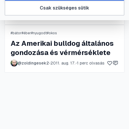
Az Alaszkai Malamut
Csak szükséges sütik
@
bUbU
•
2022. máj. 12.
•
1
perc olvasás
#
bátor
#
éber
#
nyugodt
#
okos
Az Amerikai bulldog általános
gondozása és vérmérséklete
@
zoldingesek2
•
2011. aug. 17.
•
1
perc olvasás