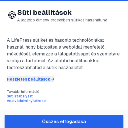
😍 LifePress
Bejelentkezés
Süti beállítások
🍪
A legjobb élmény érdekében sütiket használunk
← Összes címke
🏷️
#
acai berry
A LifePress sütiket és hasonló technológiákat
használ, hogy biztosítsa a weboldal megfelelő
működését, elemezze a látogatottságot és személyre
3
cikk található ezzel a címkével
szabja a tartalmat. Az alábbi beállításokkal
testreszabhatod a sütik használatát.
Részletes beállítások →
#
acai berry
#
anyagcsere
#
fájdalomcsillapító
További információ:
Az étrend-kiegészítő Acai
Süti szabályzat
Adatvédelmi nyilatkozat
Berry
@
HonaiZsanett
•
2017. nov. 19.
•
1
perc olvasás
Összes elfogadása