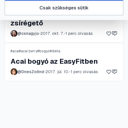
#
100% természetes
#
acai berry
#
ananász
#
anyagcsere
Csak szükséges sütik
EasyFit , a természetes
zsírégető
@
csnagyju
•
2017. okt. 7.
•
1
perc olvasás
#
acai
#
acai berry
#
bogyó
#
diéta
Acai bogyó az EasyFitben
@
DnesZoltnd
•
2017. júl. 10.
•
1
perc olvasás