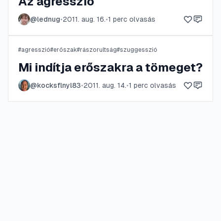
Az agresszió
@
lednug
•
2011. aug. 16.
•
1
perc olvasás
#
agresszió
#
erőszak
#
rászorultság
#
szuggesszió
Mi indítja erőszakra a tömeget?
@
kocksflnyl83
•
2011. aug. 14.
•
1
perc olvasás