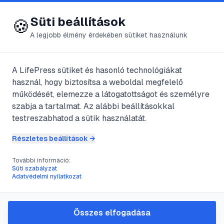
😍 LifePress
Bejelentkezés
Süti beállítások
🍪
A legjobb élmény érdekében sütiket használunk
← Összes címke
🏷️
#
agresszió
A LifePress sütiket és hasonló technológiákat
használ, hogy biztosítsa a weboldal megfelelő
működését, elemezze a látogatottságot és személyre
6
cikk található ezzel a címkével
szabja a tartalmat. Az alábbi beállításokkal
testreszabhatod a sütik használatát.
Részletes beállítások →
#
agresszió
#
anya
#
bántalmazás
#
fejlődés
További információ:
Kisgyermekkori agresszió
Süti szabályzat
Adatvédelmi nyilatkozat
@
Antnia
•
2025. máj. 29.
•
1
perc olvasás
Összes elfogadása
#
agresszió
#
gyerek
#
nevelés
#
szülő