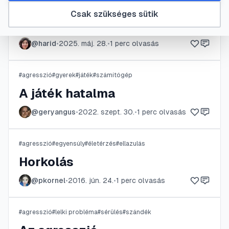
A szülők erőszakos
Csak szükséges sütik
viselkedése
@
harid
•
2025. máj. 28.
•
1
perc olvasás
#
agresszió
#
gyerek
#
játék
#
számítógép
A játék hatalma
@
geryangus
•
2022. szept. 30.
•
1
perc olvasás
#
agresszió
#
egyensúly
#
életérzés
#
ellazulás
Horkolás
@
pkornel
•
2016. jún. 24.
•
1
perc olvasás
#
agresszió
#
lelki probléma
#
sérülés
#
szándék